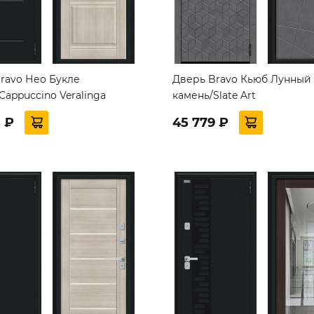
ravo Нео Букле
Дверь Bravo Кьюб Лунный
Cappuccino Veralinga
камень/Slate Art
 ₽
45 779 ₽