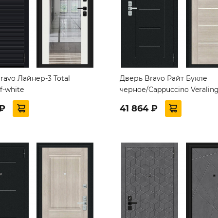
ravo Лайнер-3 Total
Дверь Bravo Райт Букле
f-white
черное/Cappuccino Veralin
 ₽
41 864 ₽