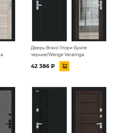
Дверь Bravo Глори Букле
ga
черное/Wenge Veralinga
42 386 ₽