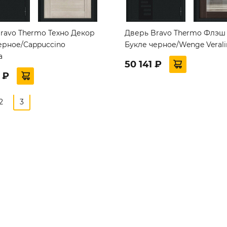
ravo Thermo Техно Декор
Дверь Bravo Thermo Флэш
ерное/Cappuccino
Букле черное/Wenge Veral
a
50 141 ₽
 ₽
2
3