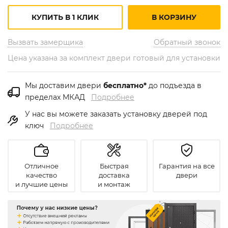
КУПИТЬ В 1 КЛИК
В КОРЗИНУ
Вызвать замерщика
Обратный звонок
Цена указана за комплект двери готовый для установки
Мы доставим двери
бесплатно*
до подъезда в
пределах МКАД
Подробнее
У нас вы можете заказать установку дверей под
ключ
Подробнее
Отличное
Быстрая
Гарантия на все
качество
доставка
двери
и лучшие цены
и монтаж