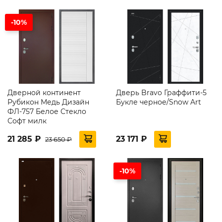
-10%
Дверной континент
Дверь Bravo Граффити-5
Рубикон Медь Дизайн
Букле черное/Snow Art
ФЛ-757 Белое Стекло
Софт милк
21 285 ₽
23 171 ₽
23 650 ₽
-10%