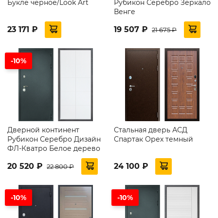
Букле черное/Look Art
Рубикон Серебро Зеркало
Венге
23 171 ₽
19 507 ₽
21 675 ₽
-10%
Дверной континент
Стальная дверь АСД
Рубикон Серебро Дизайн
Спартак Орех темный
ФЛ-Кватро Белое дерево
20 520 ₽
24 100 ₽
22 800 ₽
-10%
-10%