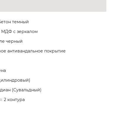
етон темный
 МДФ с зеркалом
ле черный
ое антивандальное покрытие
ена
Цилиндровый)
диан (Сувальдный)
я:
2 контура