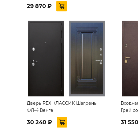
29 870 ₽
Дверь REX КЛАССИК Шагрень
Входная
ФЛ-4 Венге
Грей с
30 240 ₽
31 55