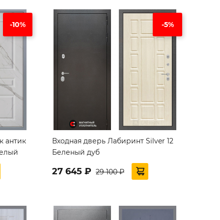
-10%
-5%
к антик
Входная дверь Лабиринт Silver 12
белый
Беленый дуб
27 645 ₽
29 100 ₽