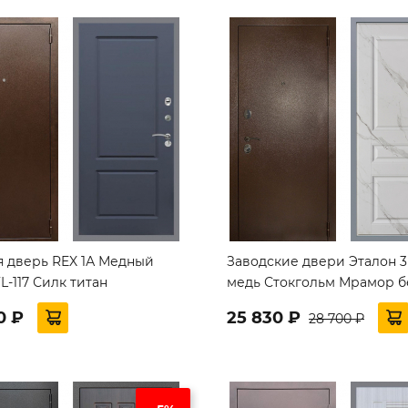
я дверь REX 1А Медный
Заводские двери Эталон 3
L-117 Силк титан
медь Стокгольм Мрамор 
0 ₽
25 830 ₽
28 700 ₽