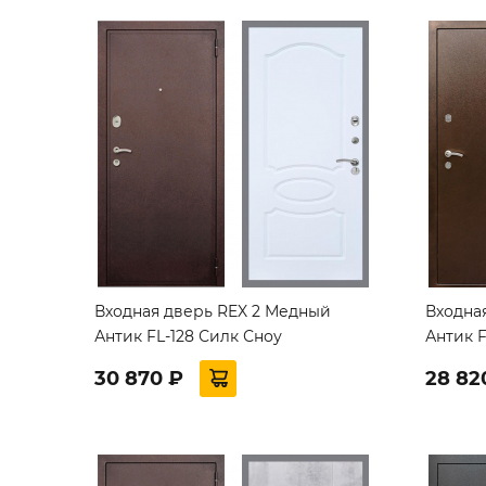
Входная дверь REX 2 Медный
Входна
Антик FL-128 Силк Сноу
Антик F
30 870 ₽
28 82