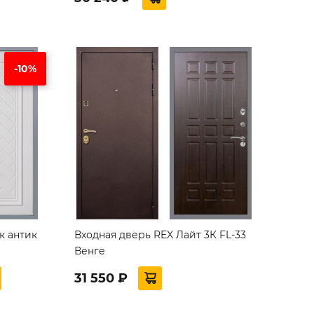
-10%
к антик
Входная дверь REX Лайт 3К FL-33
Венге
31 550 ₽