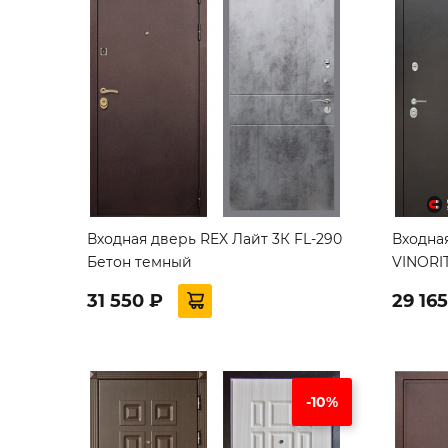
Входная дверь REX Лайт 3К FL-290
Входная
Бетон темный
VINORI
31 550 ₽
29 16
-10%