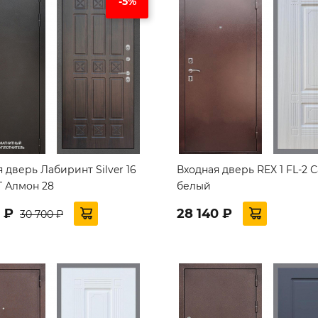
-5%
 дверь Лабиринт Silver 16
Входная дверь REX 1 FL-2 
T Алмон 28
белый
5 ₽
28 140 ₽
30 700 ₽