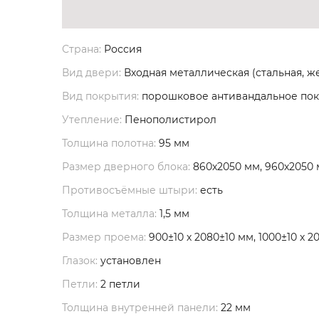
Страна:
Россия
Вид двери:
Входная металлическая (стальная, ж
Вид покрытия:
порошковое антивандальное по
Утепление:
Пенополистирол
Толщина полотна:
95 мм
Размер дверного блока:
860х2050 мм, 960х2050
Противосъёмные штыри:
есть
Толщина металла:
1,5 мм
Размер проема:
900±10 х 2080±10 мм, 1000±10 х 2
Глазок:
установлен
Петли:
2 петли
Толщина внутренней панели:
22 мм