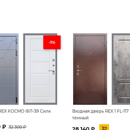
-1%
REX КОСМО ФЛ-39 Силк
Входная дверь REX 1 FL-117
темный
0 ₽
32 300 ₽
28 140 ₽