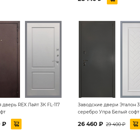
 дверь REX Лайт 3К FL-117
Заводские двери Эталон 3
офт
серебро Упра Белый софт
0 ₽
26 460 ₽
29 400 ₽