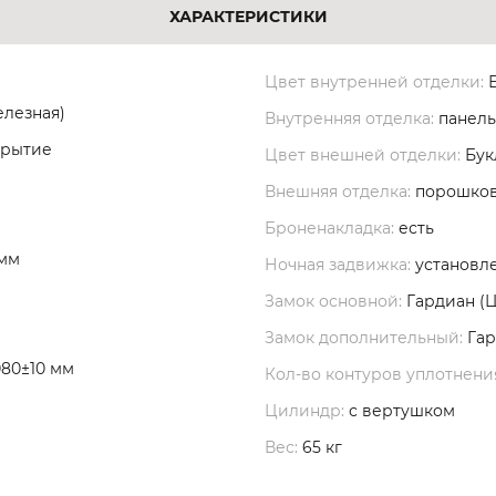
ХАРАКТЕРИСТИКИ
Цвет внутренней отделки:
Б
елезная)
Внутренняя отделка:
панель
крытие
Цвет внешней отделки:
Бук
Внешняя отделка:
порошков
Броненакладка:
есть
 мм
Ночная задвижка:
установл
Замок основной:
Гардиан (
Замок дополнительный:
Гар
080±10 мм
Кол-во контуров уплотнени
Цилиндр:
с вертушком
Вес:
65 кг