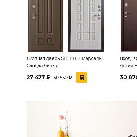
Входная дверь SHELTER Марсель
Входна
Сандал белый
Антик F
27 477 ₽
30 87
30 530 ₽