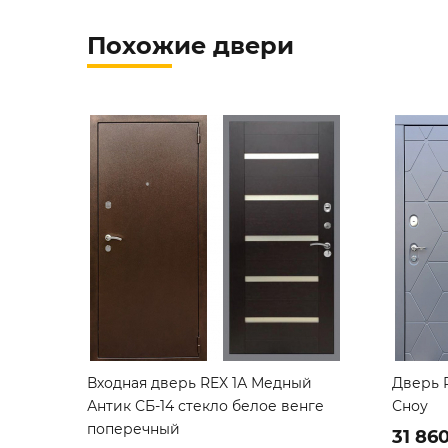
Похожие двери
Входная дверь REX 1А Медный
Дверь 
Антик СБ-14 стекло белое венге
Сноу
поперечный
31 86