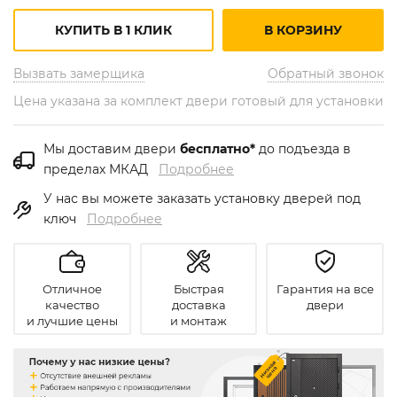
КУПИТЬ В 1 КЛИК
В КОРЗИНУ
Вызвать замерщика
Обратный звонок
Цена указана за комплект двери готовый для установки
Мы доставим двери
бесплатно*
до подъезда в
пределах МКАД
Подробнее
У нас вы можете заказать установку дверей под
ключ
Подробнее
Отличное
Быстрая
Гарантия на все
качество
доставка
двери
и лучшие цены
и монтаж