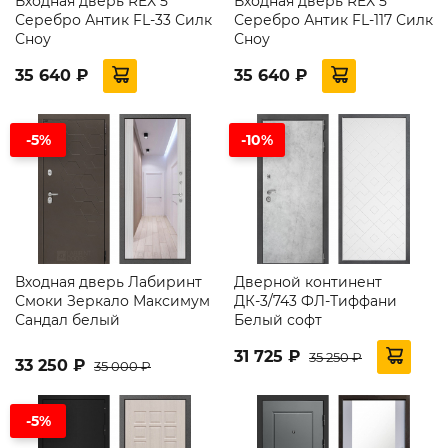
Входная дверь REX 5
Входная дверь REX 5
Серебро Антик FL-33 Силк
Серебро Антик FL-117 Силк
Сноу
Сноу
35 640 ₽
35 640 ₽
-5%
-10%
Входная дверь Лабиринт
Дверной континент
Смоки Зеркало Максимум
ДК-3/743 ФЛ-Тиффани
Сандал белый
Белый софт
31 725 ₽
35 250 ₽
33 250 ₽
35 000 ₽
-5%