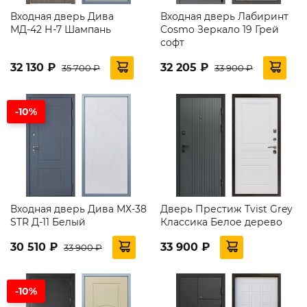
Входная дверь Дива
Входная дверь Лабиринт
МД-42 Н-7 Шампань
Cosmo Зеркало 19 Грей
софт
32 130 ₽
32 205 ₽
35 700 ₽
33 900 ₽
-10%
Входная дверь Дива МХ-38
Дверь Престиж Tvist Grey
STR Д-11 Белый
Классика Белое дерево
30 510 ₽
33 900 ₽
33 900 ₽
-10%