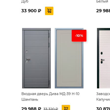
Дуб
Белый
33 900 ₽
29 98
-10%
Входная дверь Дива МД-39 Н-10
Заводс
Шампань
Капучи
29 988 ₽
30 87
33 320 ₽