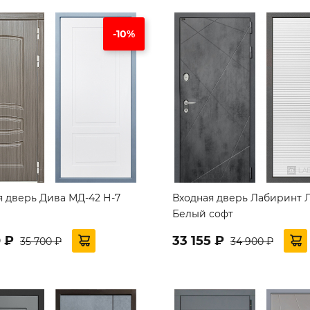
-10%
я дверь Дива МД-42 Н-7
Входная дверь Лабиринт 
Белый софт
0 ₽
33 155 ₽
35 700 ₽
34 900 ₽