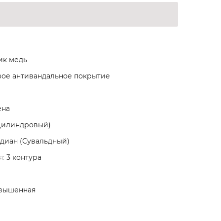
ик медь
ое антивандальное покрытие
ена
Цилиндровый)
диан (Сувальдный)
я:
3 контура
вышенная