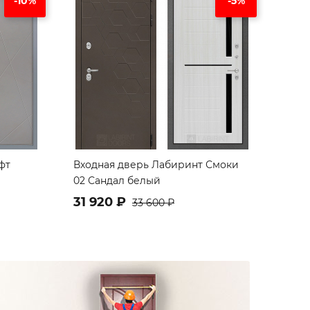
-10%
-5%
фт
Входная дверь Лабиринт Смоки
02 Сандал белый
31 920 ₽
33 600 ₽