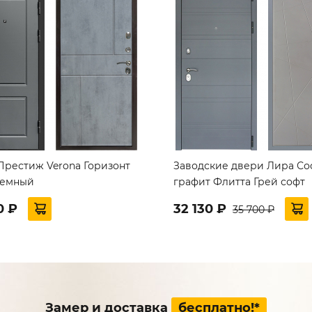
Престиж Verona Горизонт
Заводские двери Лира Со
темный
графит Флитта Грей софт
0 ₽
32 130 ₽
35 700 ₽
Замер и доставка
бесплатно!*