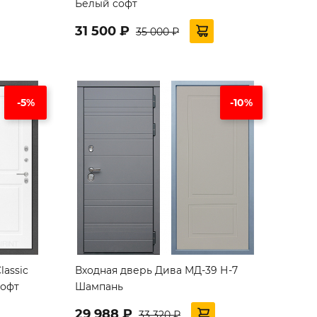
Белый софт
31 500 ₽
35 000 ₽
-5%
-10%
lassic
Входная дверь Дива МД-39 Н-7
софт
Шампань
29 988 ₽
33 320 ₽