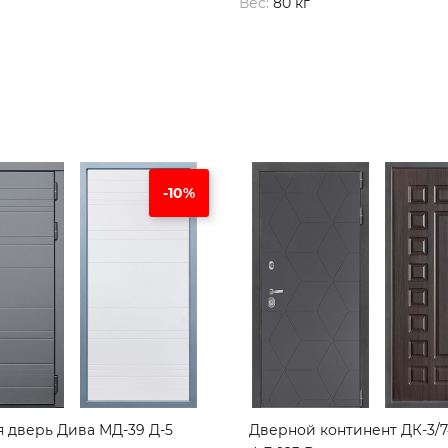
Вес:
80 кг
-10%
я дверь Дива МД-39 Д-5
Дверной континент ДК-3/