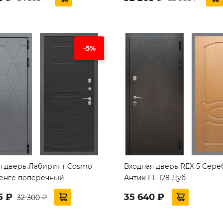
-5%
я дверь Лабиринт Cosmo
Входная дверь REX 5 Сере
венге поперечный
Антик FL-128 Дуб
5 ₽
35 640 ₽
32 300 ₽