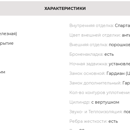
ХАРАКТЕРИСТИКИ
Внутренняя отделка:
Спарта
елезная)
Цвет внешней отделки:
ант
крытие
Внешняя отделка:
порошков
Броненакладка:
есть
Ночная задвижка:
установл
 мм
Замок основной:
Гардиан (
Замок дополнительный:
Гар
Кол-во контуров уплотнени
Цилиндр:
с вертушком
Звуко- и Теплоизоляция:
по
Ребра жесткости:
есть