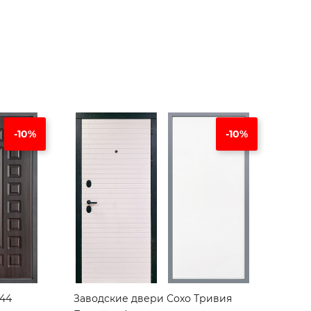
-10%
-10%
744
Заводские двери Сохо Тривия