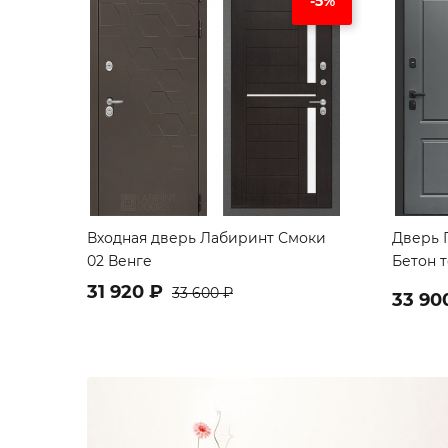
-5%
Входная дверь Лабиринт Смоки
Дверь 
02 Венге
Бетон 
31 920 ₽
33 600 ₽
33 90