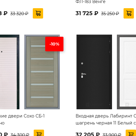
ФЛ-183 Венге
8 ₽
31 725 ₽
33 320 ₽
35 250 ₽
-10%
кие двери Сохо СБ-1
Входная дверь Лабиринт C
но
шагрень черная 11 Белый 
0 ₽
32 205 ₽
34 300 ₽
33 900 ₽