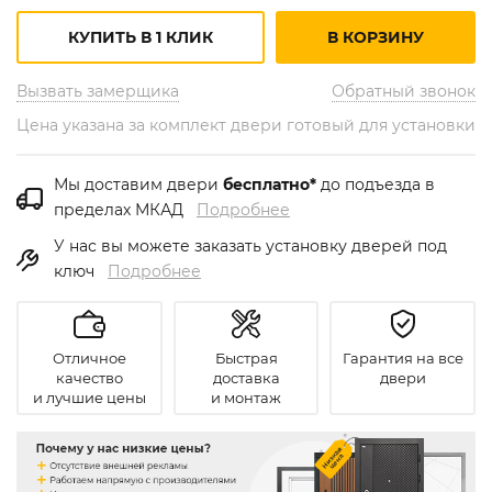
КУПИТЬ В 1 КЛИК
В КОРЗИНУ
Вызвать замерщика
Обратный звонок
Цена указана за комплект двери готовый для установки
Мы доставим двери
бесплатно*
до подъезда в
пределах МКАД
Подробнее
У нас вы можете заказать установку дверей под
ключ
Подробнее
Отличное
Быстрая
Гарантия на все
качество
доставка
двери
и лучшие цены
и монтаж