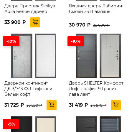
Дверь Престиж Siciliya
Входная дверь Лабиринт
Арка Белое дерево
Смоки 23 Шампань
33 900 ₽
30 970 ₽
32 600 ₽
-10%
-10%
Дверной континент
Дверь SHELTER Комфорт
ДК-3/743 ФЛ-Тиффани
Лофт графит 9 Гранит
Белый софт
лава лайт
31 725 ₽
31 419 ₽
35 250 ₽
34 910 ₽
-5%