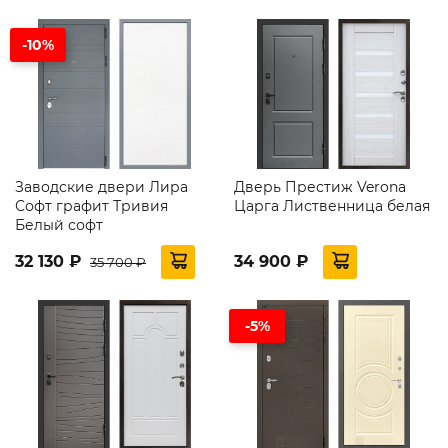
-10%
Заводские двери Лира
Дверь Престиж Verona
Софт графит Тривия
Царга Лиственница белая
Белый софт
32 130 ₽
34 900 ₽
35 700 ₽
-5%