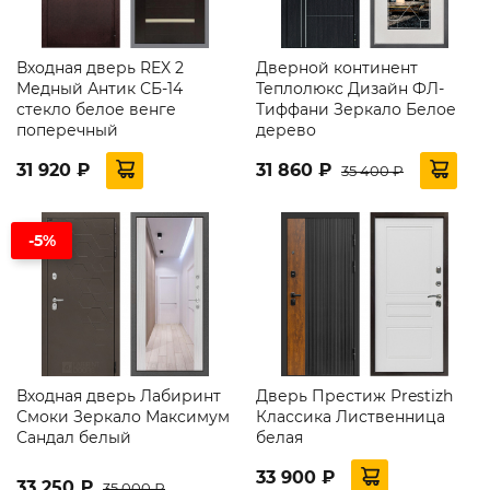
Входная дверь REX 2
Дверной континент
Медный Антик СБ-14
Теплолюкс Дизайн ФЛ-
стекло белое венге
Тиффани Зеркало Белое
поперечный
дерево
31 920 ₽
31 860 ₽
35 400 ₽
-5%
Входная дверь Лабиринт
Дверь Престиж Prestizh
Смоки Зеркало Максимум
Классика Лиственница
Сандал белый
белая
33 900 ₽
33 250 ₽
35 000 ₽