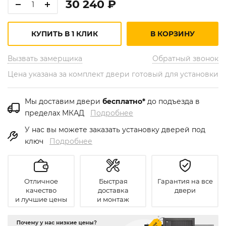
30 240 ₽
КУПИТЬ В 1 КЛИК
В КОРЗИНУ
Вызвать замерщика
Обратный звонок
Цена указана за комплект двери готовый для установки
Мы доставим двери
бесплатно*
до подъезда в
пределах МКАД
Подробнее
У нас вы можете заказать установку дверей под
ключ
Подробнее
Отличное
Быстрая
Гарантия на все
качество
доставка
двери
и лучшие цены
и монтаж