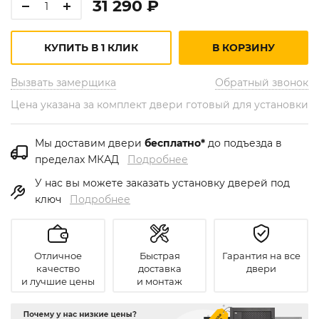
31 290 ₽
КУПИТЬ В 1 КЛИК
В КОРЗИНУ
Вызвать замерщика
Обратный звонок
Цена указана за комплект двери готовый для установки
Мы доставим двери
бесплатно*
до подъезда в
пределах МКАД
Подробнее
У нас вы можете заказать установку дверей под
ключ
Подробнее
Отличное
Быстрая
Гарантия на все
качество
доставка
двери
и лучшие цены
и монтаж