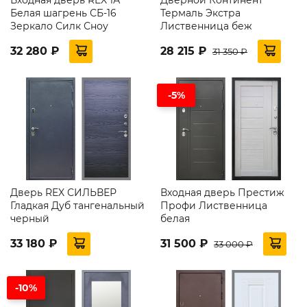
Белая шагрень СБ-16
Термаль Экстра
Зеркало Силк Сноу
Лиственница беж
32 280 ₽
28 215 ₽
31 350 ₽
-5%
Дверь REX СИЛЬВЕР
Входная дверь Престиж
Гладкая Дуб тангенальный
Профи Лиственница
черный
белая
33 180 ₽
31 500 ₽
33 000 ₽
-10%