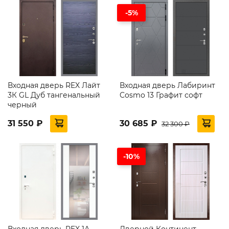
-5%
Входная дверь REX Лайт
Входная дверь Лабиринт
3К GL Дуб тангенальный
Cosmo 13 Графит софт
черный
31 550 ₽
30 685 ₽
32 300 ₽
-10%
Входная дверь REX 1А
Дверной Континент