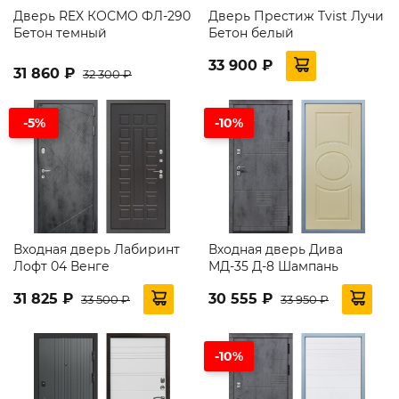
Дверь REX КОСМО ФЛ-290
Дверь Престиж Tvist Лучи
Бетон темный
Бетон белый
33 900 ₽
31 860 ₽
32 300 ₽
-5%
-10%
Входная дверь Лабиринт
Входная дверь Дива
Лофт 04 Венге
МД-35 Д-8 Шампань
31 825 ₽
30 555 ₽
33 500 ₽
33 950 ₽
-10%