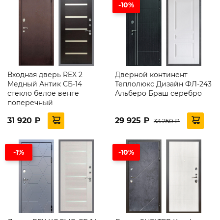
-10%
Входная дверь REX 2
Дверной континент
Медный Антик СБ-14
Теплолюкс Дизайн ФЛ-243
стекло белое венге
Альберо Браш серебро
поперечный
31 920 ₽
29 925 ₽
33 250 ₽
-1%
-10%