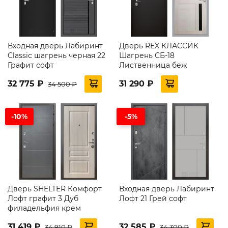
Входная дверь Лабиринт
Дверь REX КЛАССИК
Classic шагрень черная 22
Шагрень СБ-18
Графит софт
Лиственница беж
32 775 ₽
31 290 ₽
34 500 ₽
-10%
-5%
Дверь SHELTER Комфорт
Входная дверь Лабиринт
Лофт графит 3 Дуб
Лофт 21 Грей софт
филадельфия крем
31 419 ₽
32 585 ₽
34 910 ₽
34 300 ₽