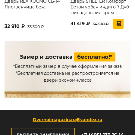
Дверь REX КОСМО СБ-14
Дверь SHELTER Комфорт
Лиственница беж
Бетон урбан индиго 7 Дуб
филадельфия крем
31 419 ₽
34 910 ₽
32 910 ₽
33 300 ₽
Замер и доставка
бесплатно!*
*Бесплатный замер в случае оформления заказа
*Бесплатная доставка не распростроняется на
двери эконом-класса
Dvernoimagazin.ru@yandex.ru