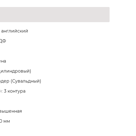
 английский
МДФ
ена
Цилиндровый)
дер (Сувальдный)
я:
3 контура
вышенная
0 мм