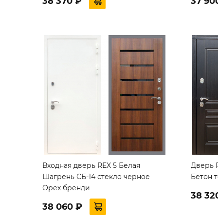
38 370 ₽
37 90
Входная дверь REX 5 Белая
Дверь 
Шагрень СБ-14 стекло черное
Бетон 
Орех бренди
38 32
38 060 ₽