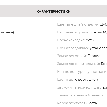
ХАРАКТЕРИСТИКИ
Цвет внешней отделки:
Дуб
елезная)
Внешняя отделка:
панель 
Броненакладка:
есть
Ночная задвижка:
установл
Замок основной:
Гардиан (
Замок дополнительный:
Бор
Кол-во контуров уплотнени
Цилиндр:
с вертушком
Звуко- и Теплоизоляция:
по
Толщина внешней панели:
1
Ребра жесткости:
есть