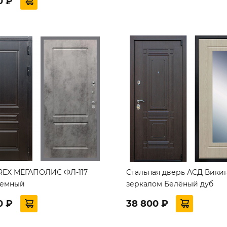
0 ₽
REX МЕГАПОЛИС ФЛ-117
Стальная дверь АСД Викин
темный
зеркалом Белёный дуб
0 ₽
38 800 ₽