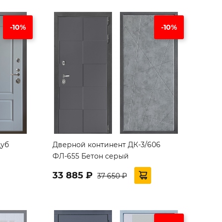
-10%
-10%
Дуб
Дверной континент ДК-3/606
ФЛ-655 Бетон серый
33 885 ₽
37 650 ₽