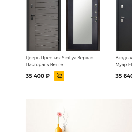
Дверь Престиж Siciliya Зеркло
Входна
Пастораль Венге
Муар F
35 400 ₽
35 64