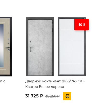
-10%
г с
Дверной континент ДК-3/743 ФЛ-
Кватро Белое дерево
31 725 ₽
35 250 ₽