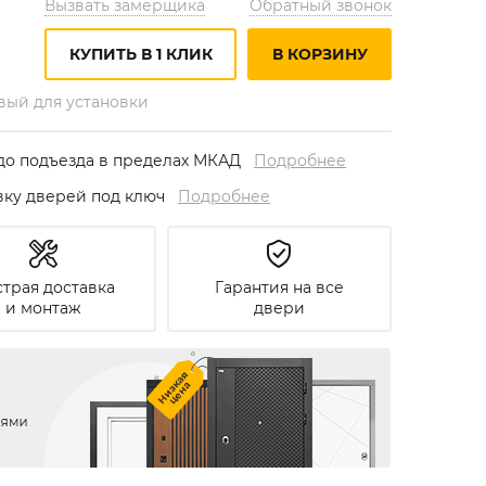
Вызвать замерщика
Обратный звонок
КУПИТЬ В 1 КЛИК
В КОРЗИНУ
овый для установки
до подъезда в пределах МКАД
Подробнее
овку дверей под ключ
Подробнее
трая доставка
Гарантия на все
и монтаж
двери