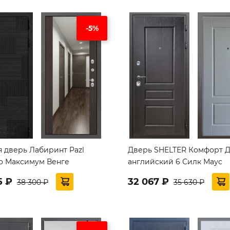
-5%
я дверь Лабиринт Pazl
Дверь SHELTER Комфорт 
о Максимум Венге
английский 6 Силк Маус
5 ₽
32 067 ₽
38 300 ₽
35 630 ₽