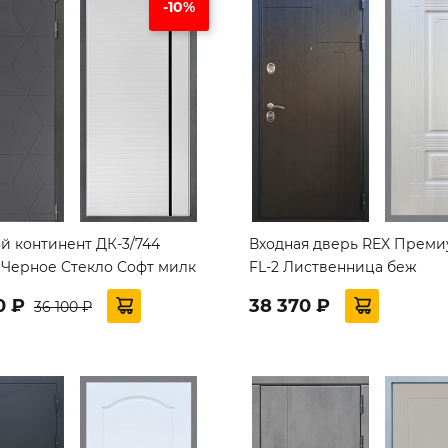
-10%
й континент ДК-3/744
Входная дверь REX Преми
 Черное Стекло Софт милк
FL-2 Лиственница беж
0 ₽
38 370 ₽
36 100 ₽