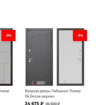
-5%
-5%
Ривер
Входная дверь Лабиринт Ривер
06 Белое дерево
34 675 ₽
36 500 ₽