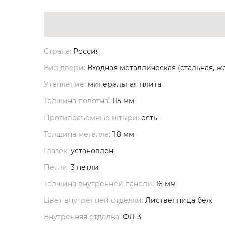
Страна:
Россия
Вид двери:
Входная металлическая (стальная, ж
Утепление:
минеральная плита
Толщина полотна:
115 мм
Противосъёмные штыри:
есть
Толщина металла:
1,8 мм
Глазок:
установлен
Петли:
3 петли
Толщина внутренней панели:
16 мм
Цвет внутренней отделки:
Лиственница беж
Внутренняя отделка:
ФЛ-3