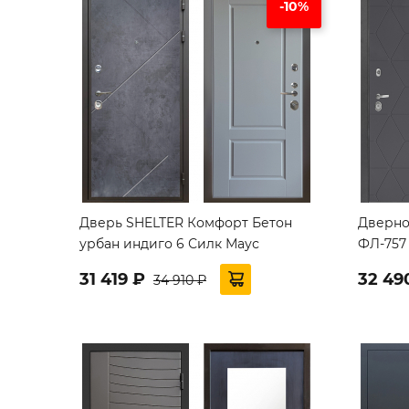
-10%
Дверь SHELTER Комфорт Бетон
Дверно
урбан индиго 6 Силк Маус
ФЛ-757
31 419 ₽
32 49
34 910 ₽