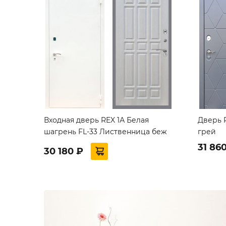
Входная дверь REX 1А Белая
Дверь 
шагрень FL-33 Лиственница беж
грей
31 86
30 180 ₽