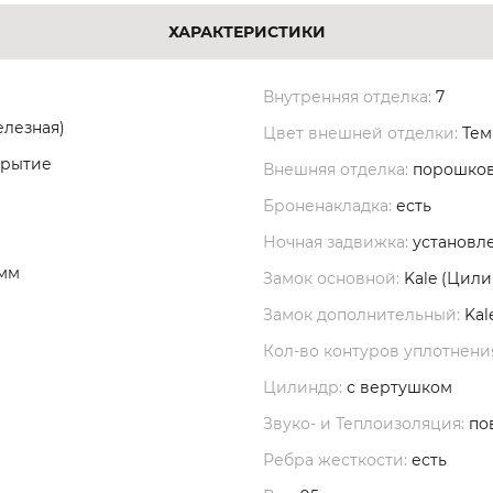
ХАРАКТЕРИСТИКИ
Внутренняя отделка:
7
елезная)
Цвет внешней отделки:
Тем
крытие
Внешняя отделка:
порошков
Броненакладка:
есть
Ночная задвижка:
установл
 мм
Замок основной:
Kale (Цил
Замок дополнительный:
Kal
Кол-во контуров уплотнени
Цилиндр:
с вертушком
Звуко- и Теплоизоляция:
по
Ребра жесткости:
есть