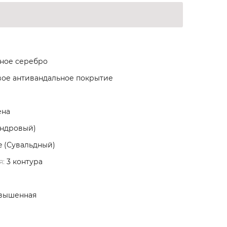
ное серебро
ое антивандальное покрытие
ена
индровый)
e (Сувальдный)
я:
3 контура
вышенная