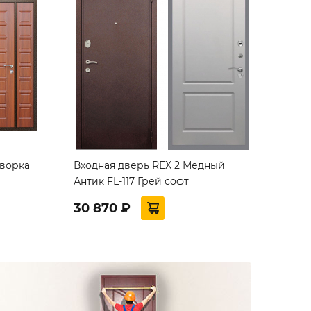
творка
Входная дверь REX 2 Медный
Антик FL-117 Грей софт
30 870 ₽