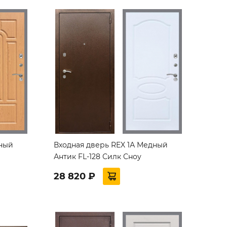
дный
Входная дверь REX 1А Медный
Антик FL-128 Силк Сноу
28 820 ₽