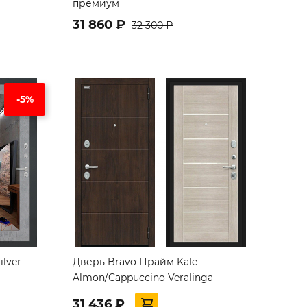
премиум
31 860 ₽
32 300 ₽
-5%
lver
Дверь Bravo Прайм Kale
Almon/Cappuccino Veralinga
31 436 ₽