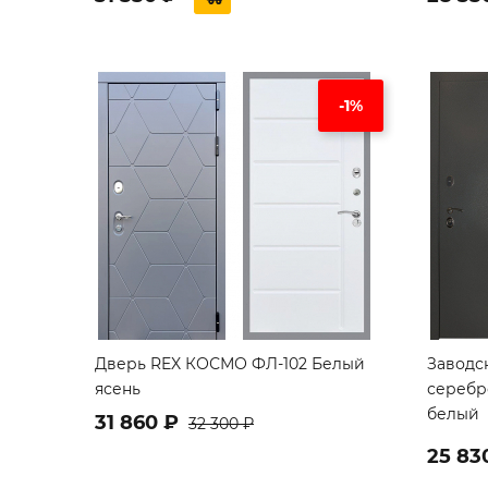
-1%
Дверь REX КОСМО ФЛ-102 Белый
Заводс
ясень
серебр
белый
31 860 ₽
32 300 ₽
25 83