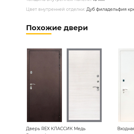
Цвет внутренней отделки:
Дуб филадельфия кр
Похожие двери
Дверь REX КЛАССИК Медь
Входная