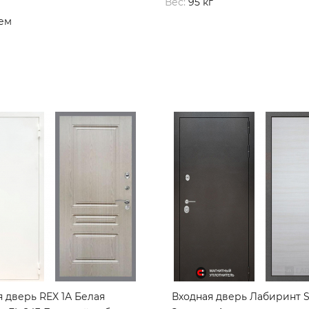
Вес:
95 кг
ем
 дверь REX 1А Белая
Входная дверь Лабиринт Si