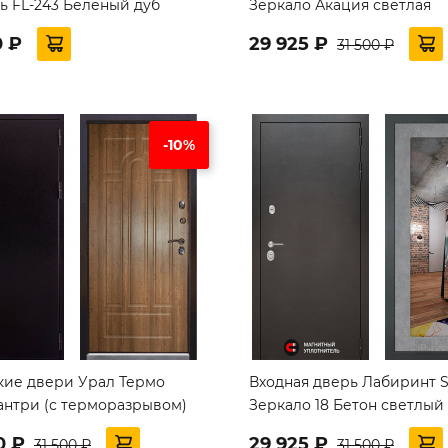
ь FL-243 Беленый дуб
Зеркало Акация светлая
0 ₽
29 925 ₽
31 500 ₽
-10%
кие двери Урал Термо
Входная дверь Лабиринт Si
антри (с терморазрывом)
Зеркало 18 Бетон светлый
0 ₽
29 925 ₽
31 500 ₽
31 500 ₽