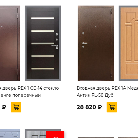
 дверь REX 1 СБ-14 стекло
Входная дверь REX 1А Ме
венге поперечный
Антик FL-58 Дуб
0 ₽
28 820 ₽