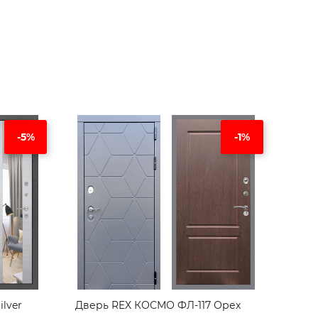
-5%
-1%
lver
Дверь REX КОСМО ФЛ-117 Орех