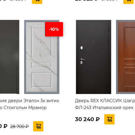
-10%
кие двери Эталон 3к антик
Дверь REX КЛАССИК Шагр
о Стокгольм Мрамор
ФЛ-243 Итальянский орех
30 240 ₽
0 ₽
28 700 ₽