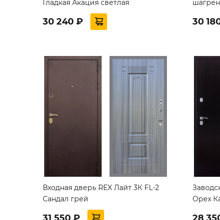
Гладкая Акация светлая
шагрен
30 240 ₽
30 18
Входная дверь REX Лайт 3К FL-2
Заводс
Сандал грей
Орех К
31 550 ₽
28 35