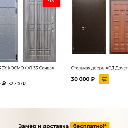
-1%
REX КОСМО ФЛ-33 Сандал
Стальная дверь АСД Двус
30 000 ₽
0 ₽
32 300 ₽
Замер и доставка
бесплатно!*