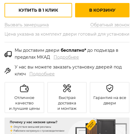
КУПИТЬ В 1 КЛИК
В КОРЗИНУ
Вызвать замерщика
Обратный звонок
Цена указана за комплект двери готовый для установки
Мы доставим двери
бесплатно*
до подъезда в
пределах МКАД
Подробнее
У нас вы можете заказать установку дверей под
ключ
Подробнее
Отличное
Быстрая
Гарантия на все
качество
доставка
двери
и лучшие цены
и монтаж