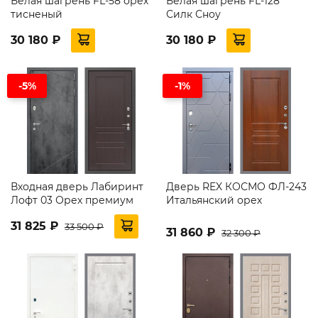
Белая шагрень FL-58 орех
Белая шагрень FL-128
тисненый
Силк Сноу
30 180 ₽
30 180 ₽
-5%
-1%
Входная дверь Лабиринт
Дверь REX КОСМО ФЛ-243
Лофт 03 Орех премиум
Итальянский орех
31 825 ₽
33 500 ₽
31 860 ₽
32 300 ₽