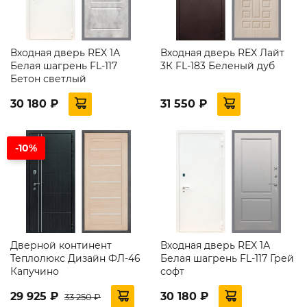
Входная дверь REX 1А
Входная дверь REX Лайт
Белая шагрень FL-117
3К FL-183 Беленый дуб
Бетон светлый
30 180 ₽
31 550 ₽
-10%
Дверной континент
Входная дверь REX 1А
Теплолюкс Дизайн ФЛ-46
Белая шагрень FL-117 Грей
Капучино
софт
29 925 ₽
30 180 ₽
33 250 ₽