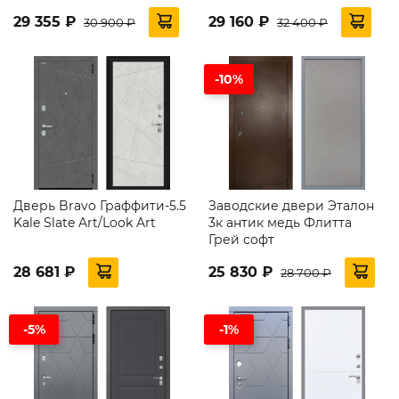
29 355 ₽
29 160 ₽
30 900 ₽
32 400 ₽
-10%
Дверь Bravo Граффити-5.5
Заводские двери Эталон
Kale Slate Art/Look Art
3к антик медь Флитта
Грей софт
28 681 ₽
25 830 ₽
28 700 ₽
-5%
-1%