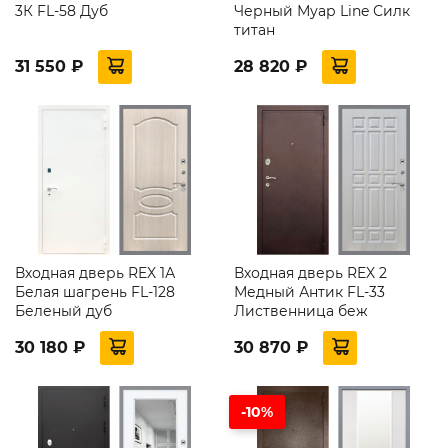
3К FL-58 Дуб
Черный Муар Line Силк
титан
31 550 ₽
28 820 ₽
Входная дверь REX 1А
Входная дверь REX 2
Белая шагрень FL-128
Медный Антик FL-33
Беленый дуб
Лиственница беж
30 180 ₽
30 870 ₽
-10%