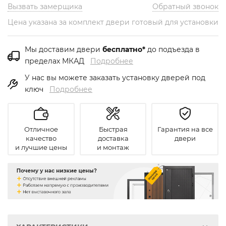
Вызвать замерщика
Обратный звонок
Цена указана за комплект двери готовый для установки
Мы доставим двери
бесплатно*
до подъезда в
пределах МКАД
Подробнее
У нас вы можете заказать установку дверей под
ключ
Подробнее
Отличное
Быстрая
Гарантия на все
качество
доставка
двери
и лучшие цены
и монтаж