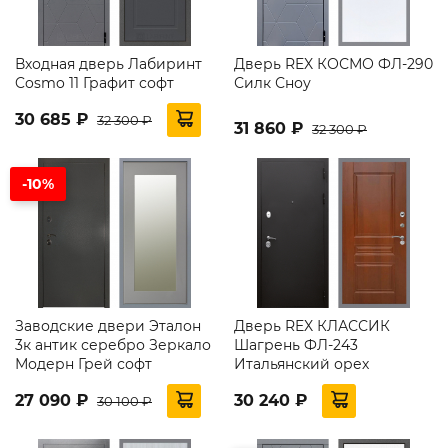
Входная дверь Лабиринт
Дверь REX КОСМО ФЛ-290
Cosmo 11 Графит софт
Силк Сноу
30 685 ₽
32 300 ₽
31 860 ₽
32 300 ₽
-10%
Заводские двери Эталон
Дверь REX КЛАССИК
3к антик серебро Зеркало
Шагрень ФЛ-243
Модерн Грей софт
Итальянский орех
27 090 ₽
30 240 ₽
30 100 ₽