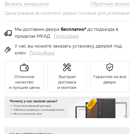
Вызвать замерщика
Обратный звонок
Цена указана за комплект двери готовый для установки
Мы доставим двери
бесплатно*
до подъезда в
пределах МКАД
Подробнее
У нас вы можете заказать установку дверей под
ключ
Подробнее
Отличное
Быстрая
Гарантия на все
качество
доставка
двери
и лучшие цены
и монтаж