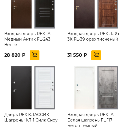
Входная дверь REX 1А
Входная дверь REX Лайт
Медный Антик FL-243
3К FL-39 орех тисненый
Венге
28 820 ₽
31 550 ₽
Дверь REX КЛАССИК
Входная дверь REX 1А
Шагрень ФЛ-1 Силк Сноу
Белая шагрень FL-117
Бетон темный