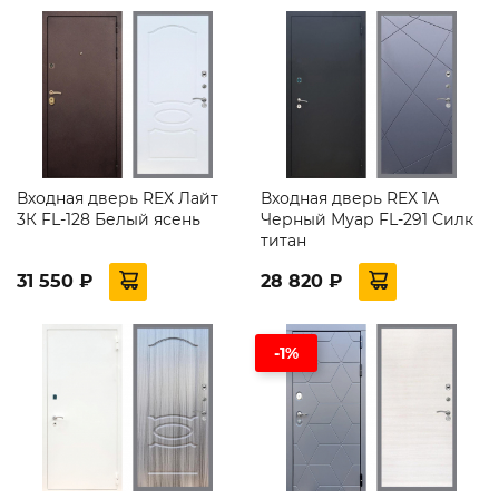
Входная дверь REX Лайт
Входная дверь REX 1A
3К FL-128 Белый ясень
Черный Муар FL-291 Силк
титан
31 550 ₽
28 820 ₽
-1%