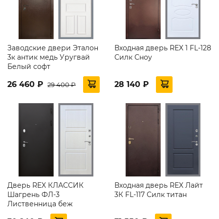
Заводские двери Эталон
Входная дверь REX 1 FL-128
3к антик медь Уругвай
Силк Сноу
Белый софт
26 460 ₽
28 140 ₽
29 400 ₽
Дверь REX КЛАССИК
Входная дверь REX Лайт
Шагрень ФЛ-3
3К FL-117 Силк титан
Лиственница беж