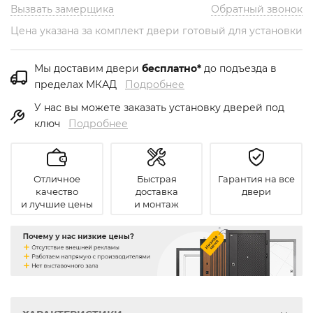
Вызвать замерщика
Обратный звонок
Цена указана за комплект двери готовый для установки
Мы доставим двери
бесплатно*
до подъезда в
пределах МКАД
Подробнее
У нас вы можете заказать установку дверей под
ключ
Подробнее
Отличное
Быстрая
Гарантия на все
качество
доставка
двери
и лучшие цены
и монтаж