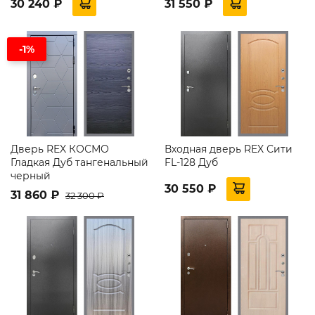
30 240 ₽
31 550 ₽
-1%
Дверь REX КОСМО
Входная дверь REX Сити
Гладкая Дуб тангенальный
FL-128 Дуб
черный
30 550 ₽
31 860 ₽
32 300 ₽