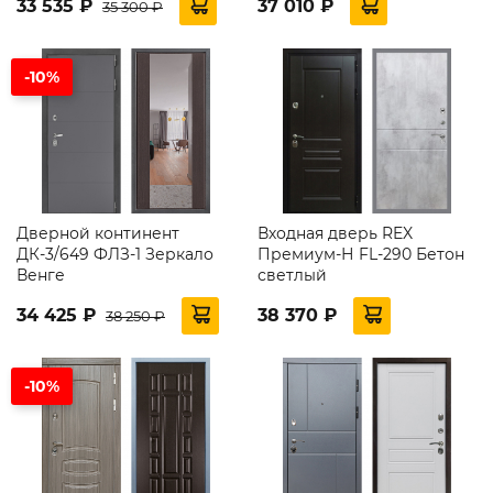
33 535 ₽
37 010 ₽
35 300 ₽
-10%
Дверной континент
Входная дверь REX
ДК-3/649 ФЛЗ-1 Зеркало
Премиум-Н FL-290 Бетон
Венге
светлый
34 425 ₽
38 370 ₽
38 250 ₽
-10%