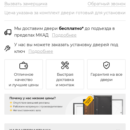
Вызвать замерщика
Обратный звонок
Цена указана за комплект двери готовый для установки
Мы доставим двери
бесплатно*
до подъезда в
пределах МКАД
Подробнее
У нас вы можете заказать установку дверей под
ключ
Подробнее
Отличное
Быстрая
Гарантия на все
качество
доставка
двери
и лучшие цены
и монтаж