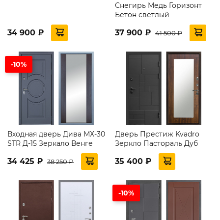
Снегирь Медь Горизонт
Бетон светлый
34 900 ₽
37 900 ₽
41 500 ₽
-10%
Входная дверь Дива МХ-30
Дверь Престиж Kvadro
STR Д-15 Зеркало Венге
Зеркло Пастораль Дуб
34 425 ₽
35 400 ₽
38 250 ₽
-10%