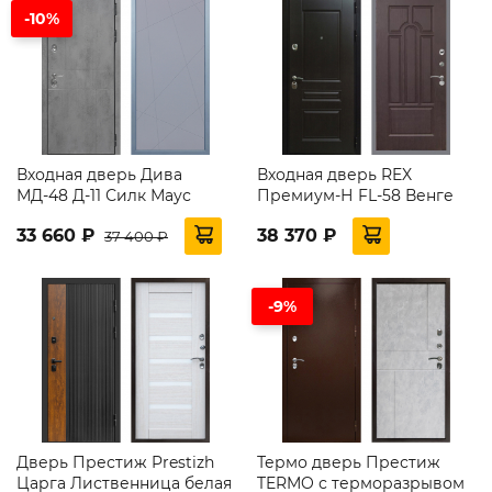
-10%
Входная дверь Дива
Входная дверь REX
МД-48 Д-11 Силк Маус
Премиум-Н FL-58 Венге
33 660 ₽
38 370 ₽
37 400 ₽
-9%
Дверь Престиж Prestizh
Термо дверь Престиж
Царга Лиственница белая
TERMO с терморазрывом