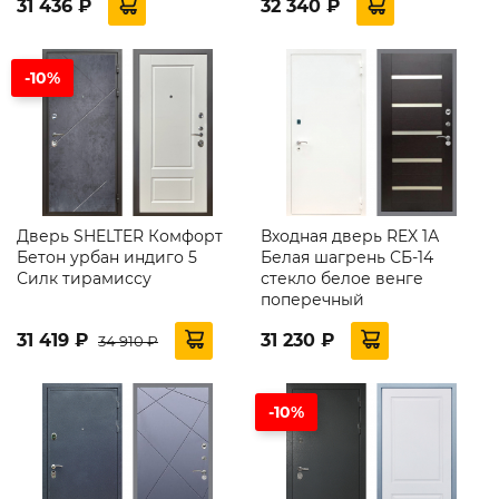
31 436 ₽
32 340 ₽
-10%
Дверь SHELTER Комфорт
Входная дверь REX 1А
Бетон урбан индиго 5
Белая шагрень СБ-14
Силк тирамиссу
стекло белое венге
поперечный
31 419 ₽
31 230 ₽
34 910 ₽
-10%