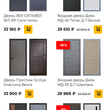
Дверь REX СИЛЬВЕР
Входная дверь Дива
ФЛ-291 Силк титан
МД-40 Титан Д-7 Белый
33 180 ₽
29 610 ₽
32 900 ₽
-10%
Дверь Престиж Siciliya
Входная дверь Дива
Классика Венге
МД-39 Д-7 Шампань
33 900 ₽
29 988 ₽
33 320 ₽
-5%