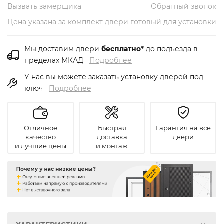
Вызвать замерщика
Обратный звонок
Цена указана за комплект двери готовый для установки
Мы доставим двери
бесплатно*
до подъезда в
пределах МКАД
Подробнее
У нас вы можете заказать установку дверей под
ключ
Подробнее
Отличное
Быстрая
Гарантия на все
качество
доставка
двери
и лучшие цены
и монтаж