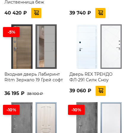
Лиственница беж
40 420 ₽
39 740 ₽
-5%
Входная дверь Лабиринт
Дверь REX ТРЕНДО
Ritm Зеркало 19 Грей софт
ФЛ-291 Силк Сноу
39 060 ₽
36 195 ₽
38 100 ₽
-10%
-10%