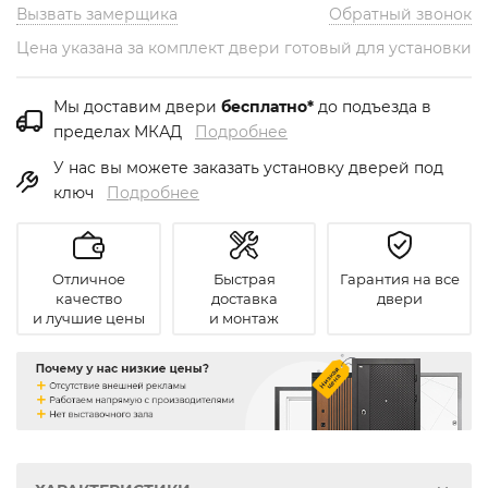
Вызвать замерщика
Обратный звонок
Цена указана за комплект двери готовый для установки
Мы доставим двери
бесплатно*
до подъезда в
пределах МКАД
Подробнее
У нас вы можете заказать установку дверей под
ключ
Подробнее
Отличное
Быстрая
Гарантия на все
качество
доставка
двери
и лучшие цены
и монтаж