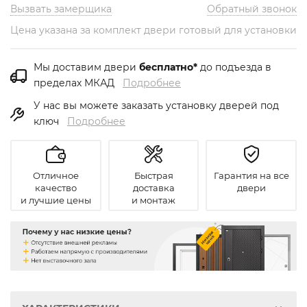
Вызвать замерщика
Обратный звонок
Цена указана за комплект двери готовый для установки
Мы доставим двери
бесплатно*
до подъезда в
пределах МКАД
Подробнее
У нас вы можете заказать установку дверей под
ключ
Подробнее
Отличное
Быстрая
Гарантия на все
качество
доставка
двери
и лучшие цены
и монтаж