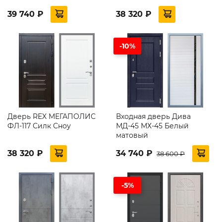
39 740 ₽
38 320 ₽
-10%
Дверь REX МЕГАПОЛИС
Входная дверь Дива
ФЛ-117 Силк Сноу
МД-45 МХ-45 Белый
матовый
38 320 ₽
34 740 ₽
38 600 ₽
-5%