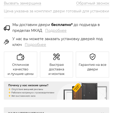
Вызвать замерщика
Обратный звонок
Цена указана за комплект двери готовый для установки
Мы доставим двери
бесплатно*
до подъезда в
пределах МКАД
Подробнее
У нас вы можете заказать установку дверей под
ключ
Подробнее
Отличное
Быстрая
Гарантия на все
качество
доставка
двери
и лучшие цены
и монтаж