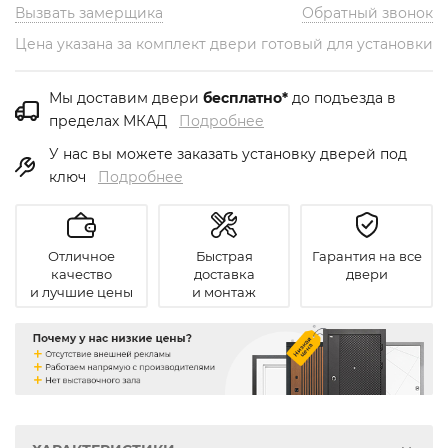
Вызвать замерщика
Обратный звонок
Цена указана за комплект двери готовый для установки
Мы доставим двери
бесплатно*
до подъезда в
пределах МКАД
Подробнее
У нас вы можете заказать установку дверей под
ключ
Подробнее
Отличное
Быстрая
Гарантия на все
качество
доставка
двери
и лучшие цены
и монтаж