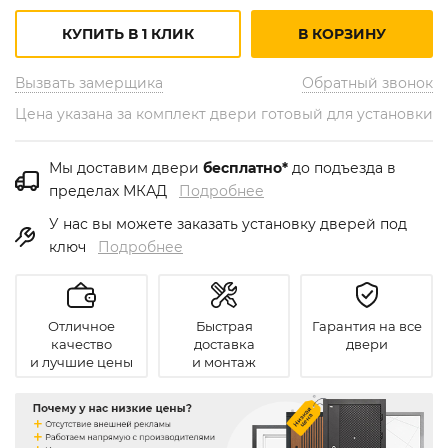
КУПИТЬ В 1 КЛИК
В КОРЗИНУ
Вызвать замерщика
Обратный звонок
Цена указана за комплект двери готовый для установки
Мы доставим двери
бесплатно*
до подъезда в
пределах МКАД
Подробнее
У нас вы можете заказать установку дверей под
ключ
Подробнее
Отличное
Быстрая
Гарантия на все
качество
доставка
двери
и лучшие цены
и монтаж