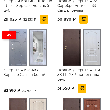
Дверной Континент Тепло
Входная дверь REX 2А
- Люкс Зеркало Беленый
Серебро Антик FL-33
дуб
Сандал белый
29 025 ₽
30 870 ₽
32 250 ₽
-1%
Дверь REX КОСМО
Входная дверь REX Лайт
Зеркало Сандал белый
3К FL-128 Лиственница
беж
31 550 ₽
32 910 ₽
33 300 ₽