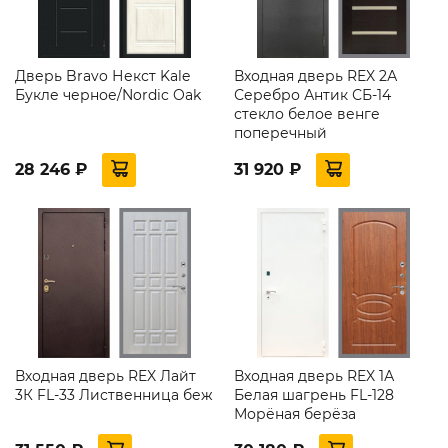
Дверь Bravo Некст Kale
Входная дверь REX 2А
Букле черное/Nordic Oak
Серебро Антик СБ-14
стекло белое венге
поперечный
28 246 ₽
31 920 ₽
Входная дверь REX Лайт
Входная дверь REX 1А
3К FL-33 Лиственница беж
Белая шагрень FL-128
Морёная берёза