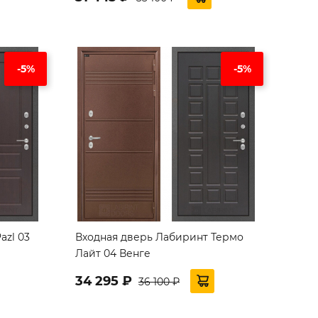
-5%
-5%
azl 03
Входная дверь Лабиринт Термо
Лайт 04 Венге
34 295 ₽
36 100 ₽