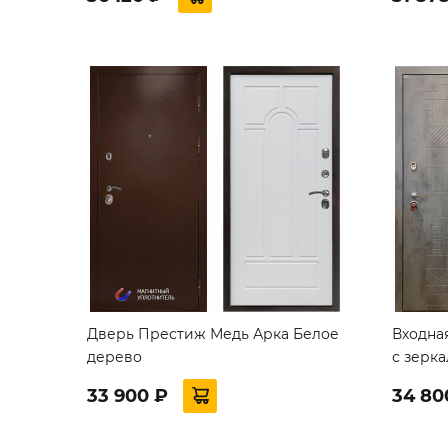
Дверь Престиж Медь Арка Белое
Входна
дерево
с зерк
33 900 ₽
34 80