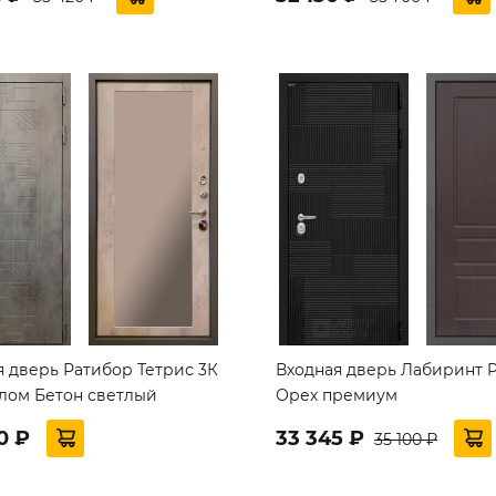
я дверь Ратибор Тетрис 3К
Входная дверь Лабиринт P
алом Бетон светлый
Орех премиум
0 ₽
33 345 ₽
35 100 ₽