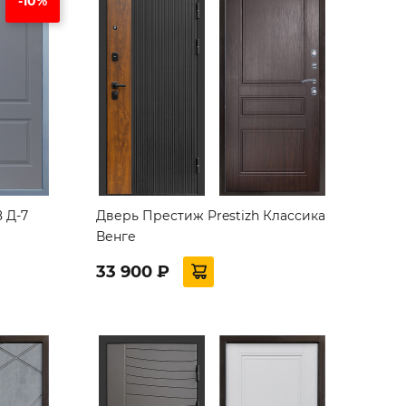
-10%
 Д-7
Дверь Престиж Prestizh Классика
Венге
33 900 ₽