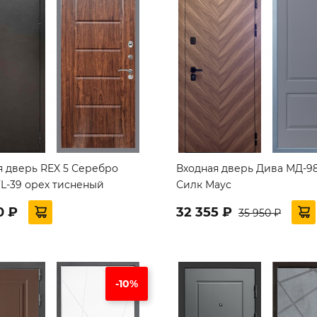
я дверь REX 5 Серебро
Входная дверь Дива МД-98
FL-39 орех тисненый
Силк Маус
0 ₽
32 355 ₽
35 950 ₽
-10%