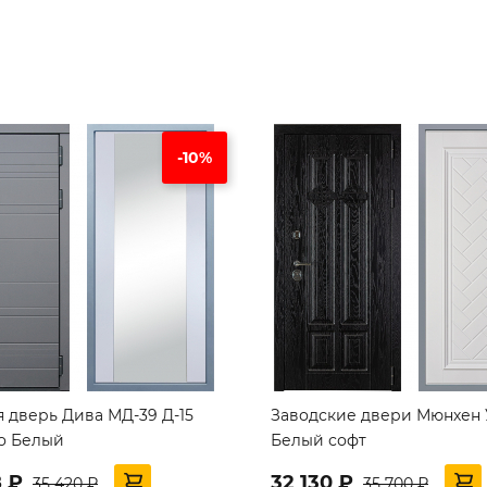
-10%
я дверь Дива МД-39 Д-15
Заводские двери Мюнхен
о Белый
Белый софт
8 ₽
32 130 ₽
35 420 ₽
35 700 ₽