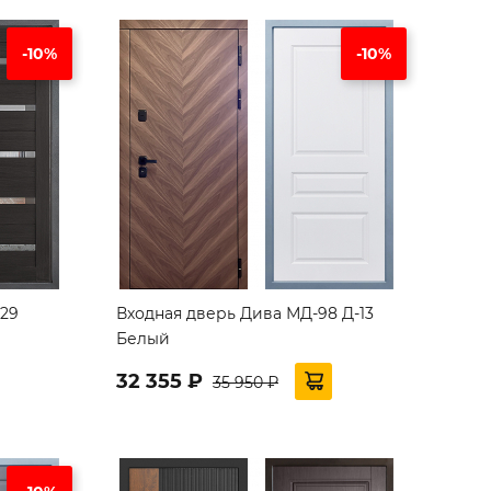
-10%
-10%
729
Входная дверь Дива МД-98 Д-13
Белый
32 355 ₽
35 950 ₽