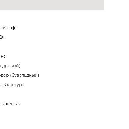
ки софт
МДФ
ена
индровый)
дер (Сувальдный)
я:
3 контура
вышенная