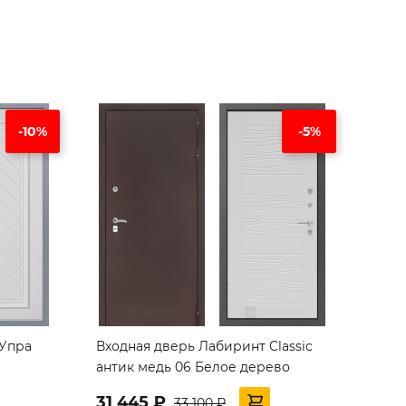
-10%
-5%
 Упра
Входная дверь Лабиринт Classic
антик медь 06 Белое дерево
31 445 ₽
33 100 ₽