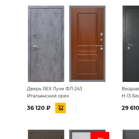
Дверь REX Лучи ФЛ-243
Входна
Итальянский орех
Н-13 Б
36 120 ₽
29 61