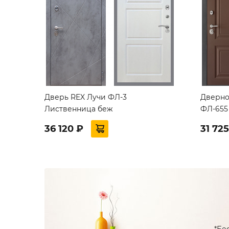
Дверь REX Лучи ФЛ-3
Дверно
Лиственница беж
ФЛ-655
36 120 ₽
31 72
*Бе