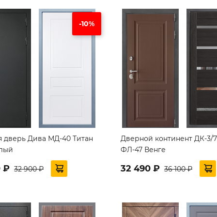
-10%
я дверь Дива МД-40 Титан
Дверной континент ДК-3/
елый
ФЛ-47 Венге
0 ₽
32 490 ₽
32 900 ₽
36 100 ₽