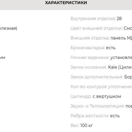
ХАРАКТЕРИСТИКИ
Внутренняя отделка:
28
елезная)
Цвет внешней отделки:
Смо
Внешняя отделка:
панель 
Броненакладка:
есть
 мм
Ночная задвижка:
установл
Замок основной:
Kale (Цил
Замок дополнительный:
Бор
Кол-во контуров уплотнени
Цилиндр:
с вертушком
Звуко- и Теплоизоляция:
по
Ребра жесткости:
есть
Вес:
100 кг