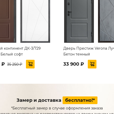
й континент ДК-3/729
Дверь Престиж Verona Лу
 Белый софт
Бетон темный
5 ₽
33 900 ₽
35 250 ₽
Замер и доставка
бесплатно!*
*Бесплатный замер в случае оформления заказа
сплатная доставка не распростроняется на двери эконом-кл