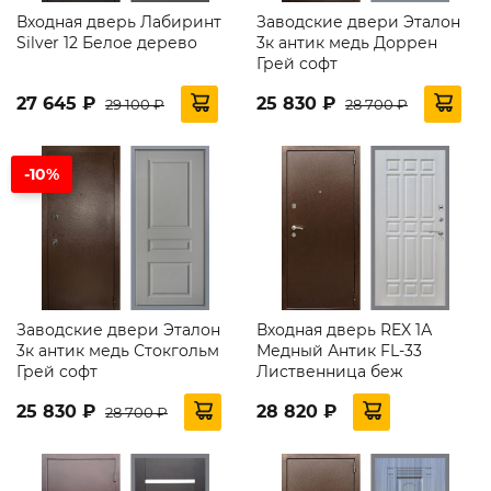
Входная дверь Лабиринт
Заводские двери Эталон
Silver 12 Белое дерево
3к антик медь Доррен
Грей софт
27 645 ₽
25 830 ₽
29 100 ₽
28 700 ₽
-10%
Заводские двери Эталон
Входная дверь REX 1А
3к антик медь Стокгольм
Медный Антик FL-33
Грей софт
Лиственница беж
25 830 ₽
28 820 ₽
28 700 ₽