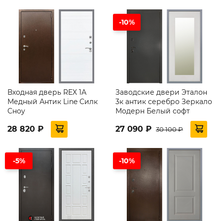
-10%
Входная дверь REX 1А
Заводские двери Эталон
Медный Антик Line Силк
3к антик серебро Зеркало
Сноу
Модерн Белый софт
28 820 ₽
27 090 ₽
30 100 ₽
-5%
-10%