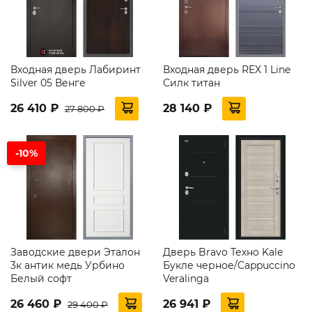
Входная дверь Лабиринт
Входная дверь REX 1 Line
Silver 05 Венге
Силк титан
26 410 ₽
28 140 ₽
27 800 ₽
-10%
Заводские двери Эталон
Дверь Bravo Техно Kale
3к антик медь Урбино
Букле черное/Cappuccino
Белый софт
Veralinga
26 460 ₽
26 941 ₽
29 400 ₽