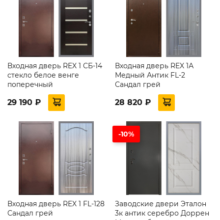
Входная дверь REX 1 СБ-14
Входная дверь REX 1А
стекло белое венге
Медный Антик FL-2
поперечный
Сандал грей
29 190 ₽
28 820 ₽
-10%
Входная дверь REX 1 FL-128
Заводские двери Эталон
Сандал грей
3к антик серебро Доррен