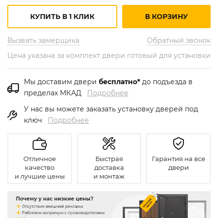
КУПИТЬ В 1 КЛИК
В КОРЗИНУ
Вызвать замерщика
Обратный звонок
Цена указана за комплект двери готовый для установки
Мы доставим двери
бесплатно*
до подъезда в
пределах МКАД
Подробнее
У нас вы можете заказать установку дверей под
ключ
Подробнее
Отличное
Быстрая
Гарантия на все
качество
доставка
двери
и лучшие цены
и монтаж