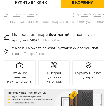
КУПИТЬ В 1 КЛИК
В КОРЗИНУ
Вызвать замерщика
Обратный звонок
Цена указана за комплект двери готовый для установки
Мы доставим двери
бесплатно*
до подъезда в
пределах МКАД
Подробнее
У нас вы можете заказать установку дверей под
ключ
Подробнее
Отличное
Быстрая
Гарантия на все
качество
доставка
двери
и лучшие цены
и монтаж