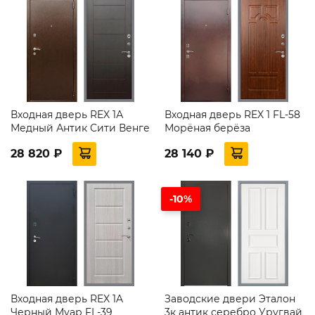
Входная дверь REX 1А
Входная дверь REX 1 FL-58
Медный Антик Сити Венге
Морёная берёза
28 820 ₽
28 140 ₽
-10%
Входная дверь REX 1A
Заводские двери Эталон
Черный Муар FL-39
3к антик серебро Уругвай