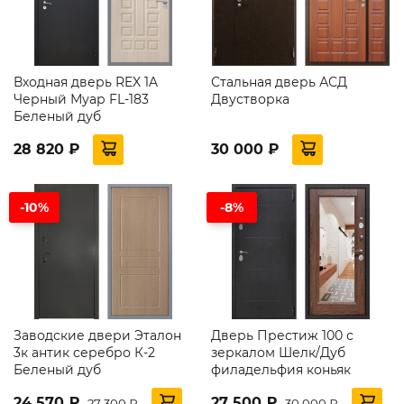
Входная дверь REX 1A
Стальная дверь АСД
Черный Муар FL-183
Двустворка
Беленый дуб
28 820 ₽
30 000 ₽
-10%
-8%
Заводские двери Эталон
Дверь Престиж 100 с
3к антик серебро К-2
зеркалом Шелк/Дуб
Беленый дуб
филадельфия коньяк
24 570 ₽
27 500 ₽
27 300 ₽
30 000 ₽