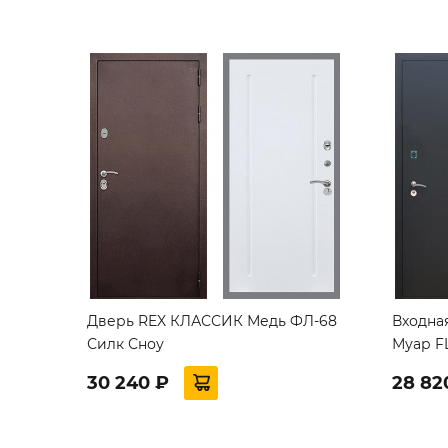
Дверь REX КЛАССИК Медь ФЛ-68
Входна
Силк Сноу
Муар FL
30 240 ₽
28 82