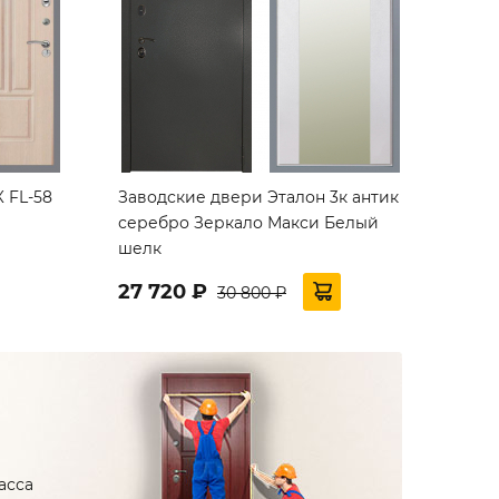
 FL-58
Заводские двери Эталон 3к антик
серебро Зеркало Макси Белый
шелк
27 720 ₽
30 800 ₽
асса