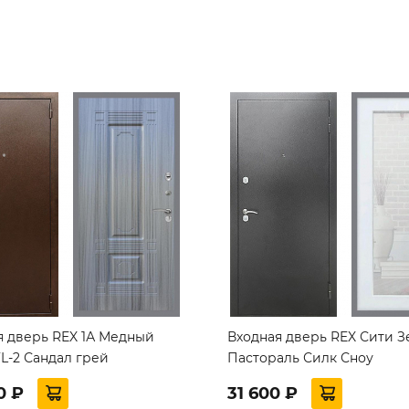
я дверь REX 1А Медный
Входная дверь REX Сити З
L-2 Сандал грей
Пастораль Силк Сноу
0 ₽
31 600 ₽