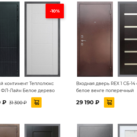
-10%
й континент Теплолюкс
Входная дверь REX 1 СБ-14
 ФЛ-Лайн Белое дерево
белое венге поперечный
0 ₽
29 190 ₽
31 300 ₽