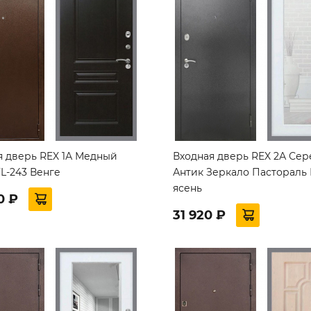
я дверь REX 1А Медный
Входная дверь REX 2А Се
L-243 Венге
Антик Зеркало Пастораль
ясень
0 ₽
31 920 ₽