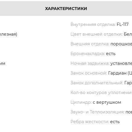
ХАРАКТЕРИСТИКИ
Внутренняя отделка:
FL-117
елезная)
Цвет внешней отделки:
Бел
Внешняя отделка:
порошков
Броненакладка:
есть
 мм
Ночная задвижка:
установл
Замок основной:
Гардиан (
Замок дополнительный:
Гар
Кол-во контуров уплотнени
Цилиндр:
с вертушком
Звуко- и Теплоизоляция:
по
Ребра жесткости:
есть