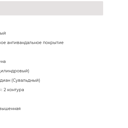
ый
ое антивандальное покрытие
ена
Цилиндровый)
диан (Сувальдный)
я:
2 контура
вышенная