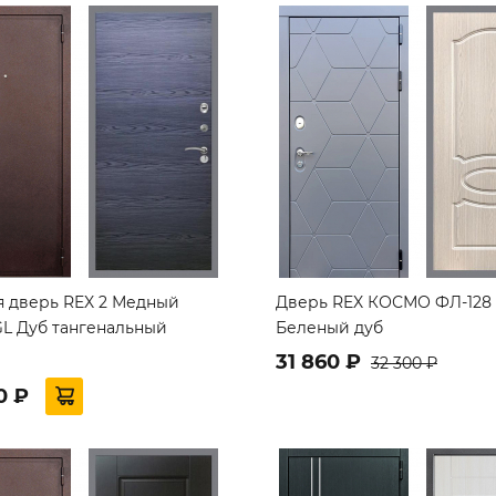
я дверь REX 2 Медный
Дверь REX КОСМО ФЛ-128
GL Дуб тангенальный
Беленый дуб
й
31 860 ₽
32 300 ₽
0 ₽