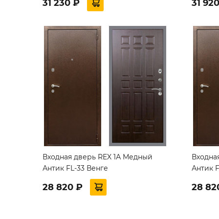
31 230 ₽
31 92
Входная дверь REX 1А Медный
Входна
Антик FL-33 Венге
Антик F
28 820 ₽
28 82