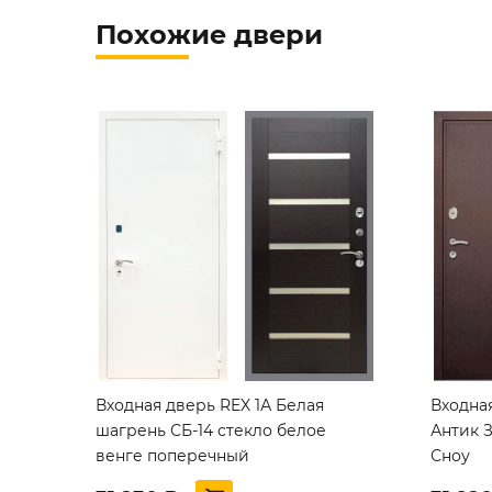
Похожие двери
Входная дверь REX 1А Белая
Входна
шагрень СБ-14 стекло белое
Антик 
венге поперечный
Сноу