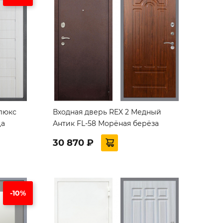
люкс
Входная дверь REX 2 Медный
ца
Антик FL-58 Морёная берёза
30 870 ₽
-10%