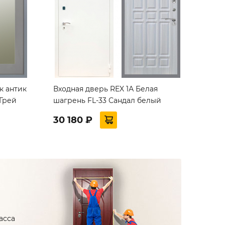
к антик
Входная дверь REX 1А Белая
Грей
шагрень FL-33 Сандал белый
30 180 ₽
асса