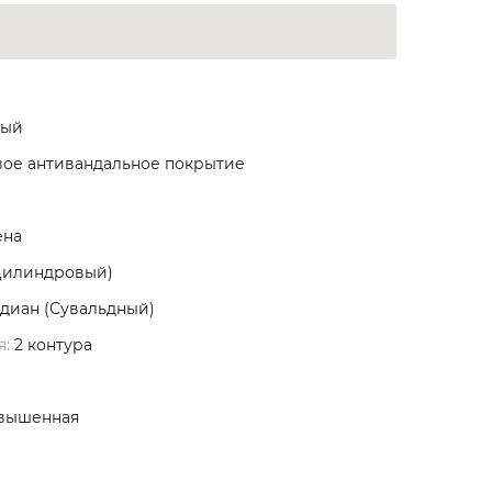
ый
ое антивандальное покрытие
ена
Цилиндровый)
диан (Сувальдный)
я:
2 контура
вышенная