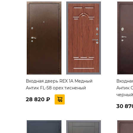
Входная дверь REX 1А Медный
Входна
Антик FL-58 орех тисненый
Антик 
черны
28 820 ₽
30 87