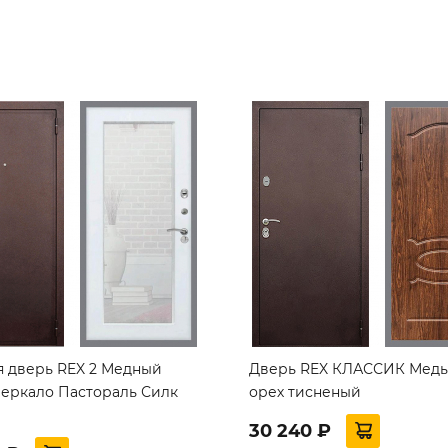
я дверь REX 2 Медный
Дверь REX КЛАССИК Медь
Зеркало Пастораль Силк
орех тисненый
30 240 ₽