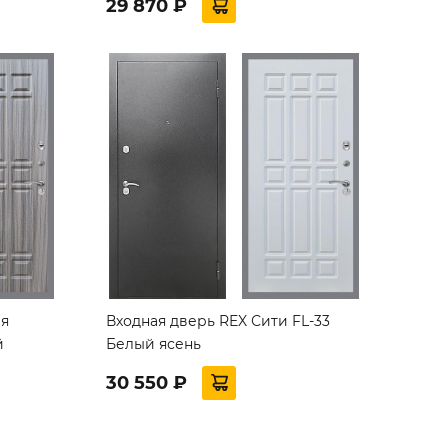
29 870 ₽
ая
Входная дверь REX Сити FL-33
й
Белый ясень
30 550 ₽