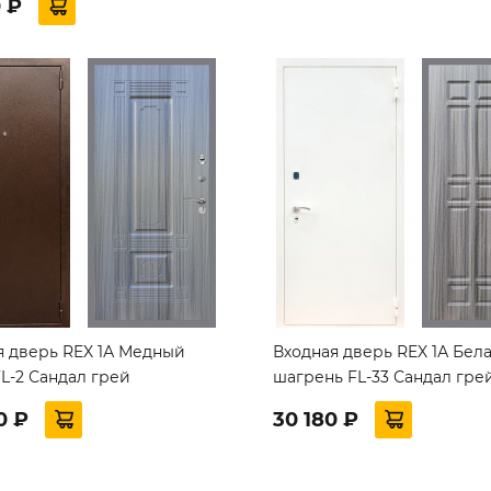
0 ₽
я дверь REX 1А Медный
Входная дверь REX 1А Бел
L-2 Сандал грей
шагрень FL-33 Сандал гре
0 ₽
30 180 ₽