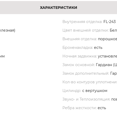
ХАРАКТЕРИСТИКИ
Внутренняя отделка:
FL-243
елезная)
Цвет внешней отделки:
Бел
Внешняя отделка:
порошков
Броненакладка:
есть
 мм
Ночная задвижка:
установл
Замок основной:
Гардиан (
Замок дополнительный:
Гар
Кол-во контуров уплотнени
Цилиндр:
с вертушком
Звуко- и Теплоизоляция:
по
Ребра жесткости:
есть