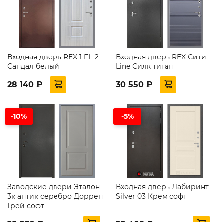
Входная дверь REX 1 FL-2
Входная дверь REX Сити
Сандал белый
Line Силк титан
28 140 ₽
30 550 ₽
-10%
-5%
Заводские двери Эталон
Входная дверь Лабиринт
3к антик серебро Доррен
Silver 03 Крем софт
Грей софт