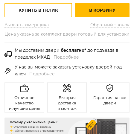
КУПИТЬ В 1 КЛИК
В КОРЗИНУ
Вызвать замерщика
Обратный звонок
Цена указана за комплект двери готовый для установки
Мы доставим двери
бесплатно*
до подъезда в
пределах МКАД
Подробнее
У нас вы можете заказать установку дверей под
ключ
Подробнее
Отличное
Быстрая
Гарантия на все
качество
доставка
двери
и лучшие цены
и монтаж