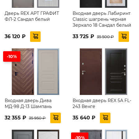
Дверь REX АРТ ГРАФИТ
Входная дверь Лабиринт
ФЛ-2 Сандал белый
Classic шагрень черная
Зеркало 18 Сандал белый
36 120 ₽
33 725 ₽
35 500 ₽
-10%
Входная дверь Дива
Входная дверь REX 5А FL-
МД-98 Д-13 Шампань
243 Венге
32 355 ₽
35 640 ₽
35 950 ₽
-10%