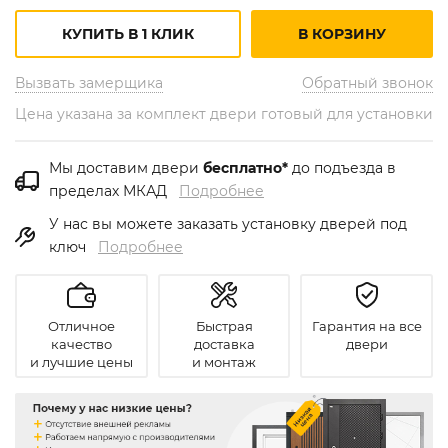
КУПИТЬ В 1 КЛИК
В КОРЗИНУ
Вызвать замерщика
Обратный звонок
Цена указана за комплект двери готовый для установки
Мы доставим двери
бесплатно*
до подъезда в
пределах МКАД
Подробнее
У нас вы можете заказать установку дверей под
ключ
Подробнее
Отличное
Быстрая
Гарантия на все
качество
доставка
двери
и лучшие цены
и монтаж