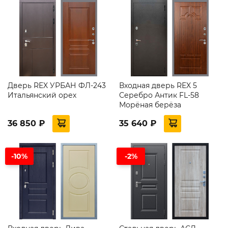
Дверь REX УРБАН ФЛ-243
Входная дверь REX 5
Итальянский орех
Серебро Антик FL-58
Морёная берёза
36 850 ₽
35 640 ₽
-10%
-2%