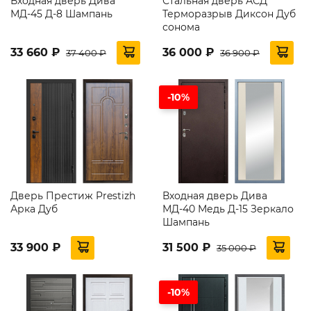
Входная дверь Дива
Стальная дверь АСД
МД-45 Д-8 Шампань
Терморазрыв Диксон Дуб
сонома
33 660 ₽
36 000 ₽
37 400 ₽
36 900 ₽
-10%
Дверь Престиж Prestizh
Входная дверь Дива
Арка Дуб
МД-40 Медь Д-15 Зеркало
Шампань
33 900 ₽
31 500 ₽
35 000 ₽
-10%