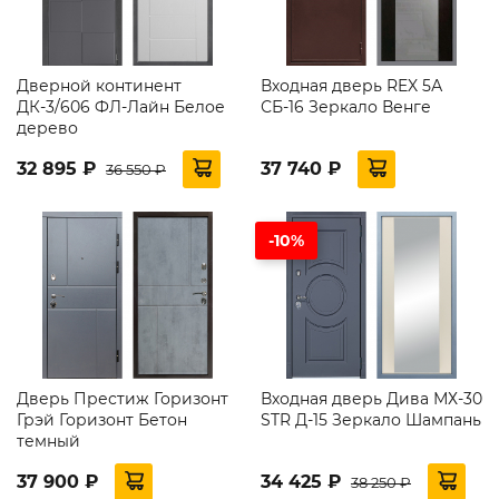
Дверной континент
Входная дверь REX 5А
ДК-3/606 ФЛ-Лайн Белое
СБ-16 Зеркало Венге
дерево
32 895 ₽
37 740 ₽
36 550 ₽
-10%
Дверь Престиж Горизонт
Входная дверь Дива МХ-30
Грэй Горизонт Бетон
STR Д-15 Зеркало Шампань
темный
37 900 ₽
34 425 ₽
38 250 ₽