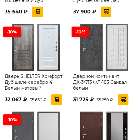
128 Беленый дуб
Лучи Бетон светлый
35 640 ₽
37 900 ₽
-10%
-10%
Дверь SHELTER Комфорт
Дверной континент
Дуб шале серебро 4
ДК-3/713 ФЛ-183 Сандал
Белый матовый
белый
32 067 ₽
31 725 ₽
35 630 ₽
35 250 ₽
-10%