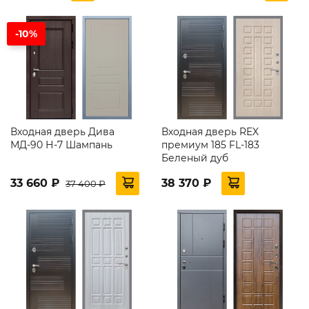
-10%
Входная дверь Дива
Входная дверь REX
МД-90 Н-7 Шампань
премиум 185 FL-183
Беленый дуб
33 660 ₽
38 370 ₽
37 400 ₽