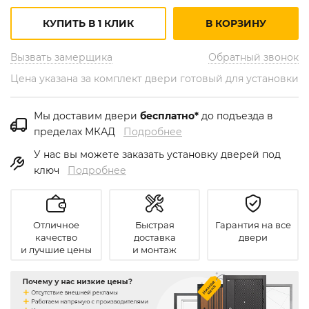
КУПИТЬ В 1 КЛИК
В КОРЗИНУ
Вызвать замерщика
Обратный звонок
Цена указана за комплект двери готовый для установки
Мы доставим двери
бесплатно*
до подъезда в
пределах МКАД
Подробнее
У нас вы можете заказать установку дверей под
ключ
Подробнее
Отличное
Быстрая
Гарантия на все
качество
доставка
двери
и лучшие цены
и монтаж