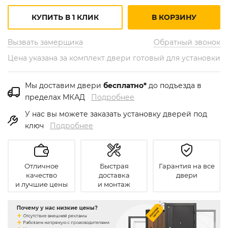
КУПИТЬ В 1 КЛИК
В КОРЗИНУ
Вызвать замерщика
Обратный звонок
Цена указана за комплект двери готовый для установки
Мы доставим двери
бесплатно*
до подъезда в
пределах МКАД
Подробнее
У нас вы можете заказать установку дверей под
ключ
Подробнее
Отличное
Быстрая
Гарантия на все
качество
доставка
двери
и лучшие цены
и монтаж