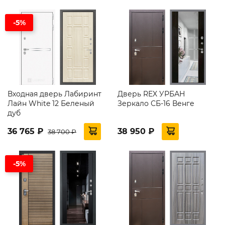
-5%
Входная дверь Лабиринт
Дверь REX УРБАН
Лайн White 12 Беленый
Зеркало СБ-16 Венге
дуб
36 765 ₽
38 950 ₽
38 700 ₽
-5%