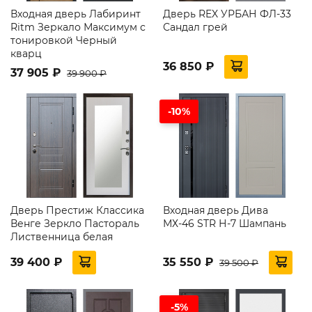
Входная дверь Лабиринт
Дверь REX УРБАН ФЛ-33
Ritm Зеркало Максимум с
Сандал грей
тонировкой Черный
кварц
36 850 ₽
37 905 ₽
39 900 ₽
-10%
Дверь Престиж Классика
Входная дверь Дива
Венге Зеркло Пастораль
МХ-46 STR Н-7 Шампань
Лиственница белая
39 400 ₽
35 550 ₽
39 500 ₽
-5%