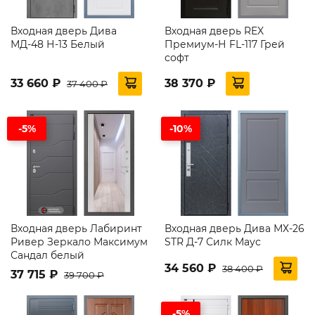
Входная дверь Дива
Входная дверь REX
МД-48 Н-13 Белый
Премиум-Н FL-117 Грей
софт
33 660 ₽
38 370 ₽
37 400 ₽
-5%
-10%
Входная дверь Лабиринт
Входная дверь Дива МХ-26
Ривер Зеркало Максимум
STR Д-7 Силк Маус
Сандал белый
34 560 ₽
38 400 ₽
37 715 ₽
39 700 ₽
-5%