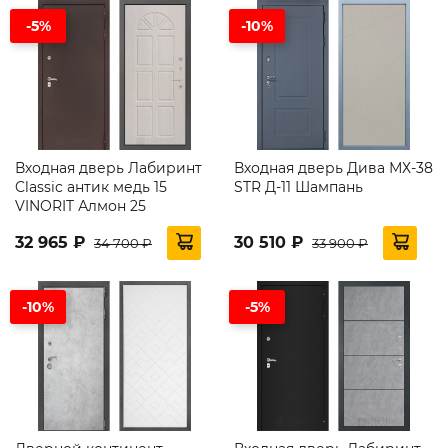
-5%
-10%
Входная дверь Лабиринт
Входная дверь Дива МХ-38
Classic антик медь 15
STR Д-11 Шампань
VINORIT Алмон 25
32 965 ₽
30 510 ₽
34 700 ₽
33 900 ₽
-10%
-5%