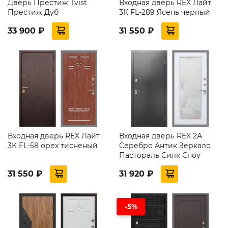
Дверь Престиж Tvist
Входная дверь REX Лайт
Престиж Дуб
3К FL-289 Ясень черный
33 900 ₽
31 550 ₽
Входная дверь REX Лайт
Входная дверь REX 2А
3К FL-58 орех тисненый
Серебро Антик Зеркало
Пастораль Силк Сноу
31 550 ₽
31 920 ₽
-5%