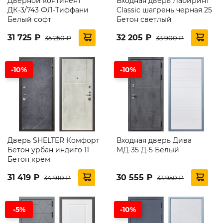
Дверной континент
Входная дверь Лабиринт
ДК-3/743 ФЛ-Тиффани
Classic шагрень черная 25
Белый софт
Бетон светлый
31 725 ₽
32 205 ₽
35 250 ₽
33 900 ₽
-10%
-10%
Дверь SHELTER Комфорт
Входная дверь Дива
Бетон урбан индиго 11
МД-35 Д-5 Белый
Бетон крем
31 419 ₽
30 555 ₽
34 910 ₽
33 950 ₽
-5%
-10%