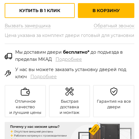
КУПИТЬ В 1 КЛИК
В КОРЗИНУ
Вызвать замерщика
Обратный звонок
Цена указана за комплект двери готовый для установки
Мы доставим двери
бесплатно*
до подъезда в
пределах МКАД
Подробнее
У нас вы можете заказать установку дверей под
ключ
Подробнее
Отличное
Быстрая
Гарантия на все
качество
доставка
двери
и лучшие цены
и монтаж