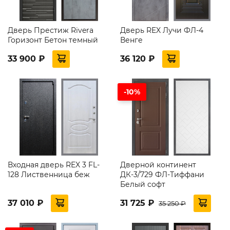
Дверь Престиж Rivera
Дверь REX Лучи ФЛ-4
Горизонт Бетон темный
Венге
33 900 ₽
36 120 ₽
-10%
Входная дверь REX 3 FL-
Дверной континент
128 Лиственница беж
ДК-3/729 ФЛ-Тиффани
Белый софт
37 010 ₽
31 725 ₽
35 250 ₽