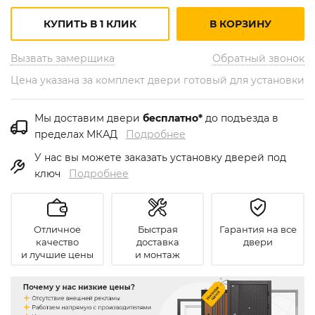
КУПИТЬ В 1 КЛИК
В КОРЗИНУ
Вызвать замерщика
Обратный звонок
Цена указана за комплект двери готовый для установки
Мы доставим двери
бесплатно*
до подъезда в
пределах МКАД
Подробнее
У нас вы можете заказать установку дверей под
ключ
Подробнее
Отличное
Быстрая
Гарантия на все
качество
доставка
двери
и лучшие цены
и монтаж