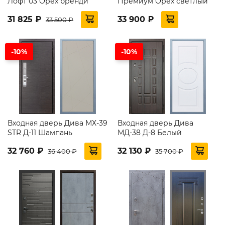
Лофт 03 Орех бренди
Премиум Орех светлый
31 825 ₽
33 900 ₽
33 500 ₽
-10%
-10%
Входная дверь Дива МХ-39
Входная дверь Дива
STR Д-11 Шампань
МД-38 Д-8 Белый
32 760 ₽
32 130 ₽
36 400 ₽
35 700 ₽