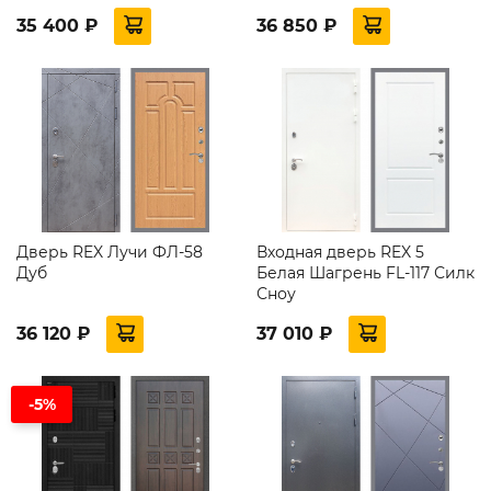
35 400 ₽
36 850 ₽
Дверь REX Лучи ФЛ-58
Входная дверь REX 5
Дуб
Белая Шагрень FL-117 Силк
Сноу
36 120 ₽
37 010 ₽
-5%