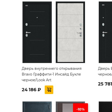
Дверь внутреннего открывания
Дверь 
Bravo Граффити-1 Инсайд Букле
черное/
черное/Look Art
25 78
24 186 ₽
-10%