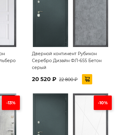
он
Дверной континент Рубикон
Альберо
Серебро Дизайн ФЛ-655 Бетон
серый
20 520 ₽
22 800 ₽
-13%
-10%