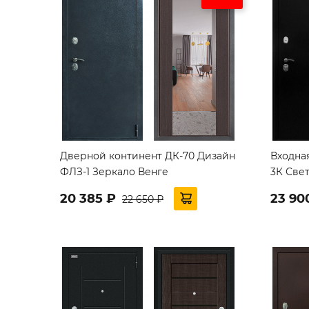
Дверной континент ДК-70 Дизайн
Входна
ФЛЗ-1 Зеркало Венге
3К Све
20 385 ₽
23 90
22 650 ₽