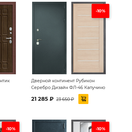
-10%
нтик
Дверной континент Рубикон
Серебро Дизайн ФЛ-46 Капучино
21 285 ₽
23 650 ₽
-10%
-10%