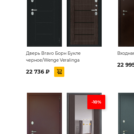
Дверь Bravo Борн Букле
Входна
черное/Wenge Veralinga
22 99
22 736 ₽
-10%