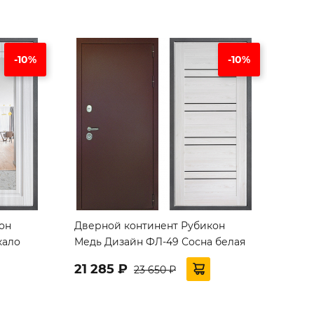
-10%
-10%
он
Дверной континент Рубикон
кало
Медь Дизайн ФЛ-49 Сосна белая
21 285 ₽
23 650 ₽