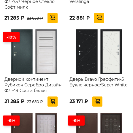
ФЛ-757 Черное Стекло
Veralinga
Софт милк
21 285 ₽
22 881 ₽
23 650 ₽
-10%
Дверной континент
Дверь Bravo Граффити-5
Рубикон Серебро Дизайн
Букле черное/Super White
ФЛ-49 Сосна белая
21 285 ₽
23 171 ₽
23 650 ₽
-6%
-6%