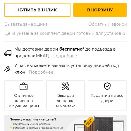
КУПИТЬ В 1 КЛИК
В КОРЗИНУ
Вызвать замерщика
Обратный звонок
Цена указана за комплект двери готовый для установки
Мы доставим двери
бесплатно*
до подъезда в
пределах МКАД
Подробнее
У нас вы можете заказать установку дверей под
ключ
Подробнее
Отличное
Быстрая
Гарантия на все
качество
доставка
двери
и лучшие цены
и монтаж