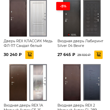
-5%
Дверь REX КЛАССИК Медь
Входная дверь Лабиринт
ФЛ-117 Сандал белый
Silver 04 Венге
30 240 ₽
27 645 ₽
29 100 ₽
Входная дверь REX 1А
Входная дверь REX 2
Медный Антик СБ-16
Медный Антик FL-289