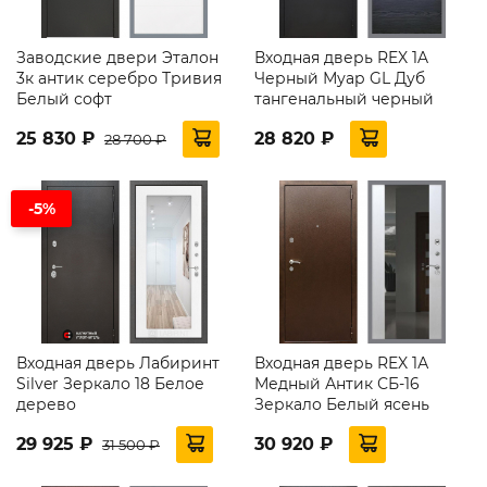
Заводские двери Эталон
Входная дверь REX 1A
3к антик серебро Тривия
Черный Муар GL Дуб
Белый софт
тангенальный черный
25 830 ₽
28 820 ₽
28 700 ₽
-5%
Входная дверь Лабиринт
Входная дверь REX 1А
Silver Зеркало 18 Белое
Медный Антик СБ-16
дерево
Зеркало Белый ясень
29 925 ₽
30 920 ₽
31 500 ₽