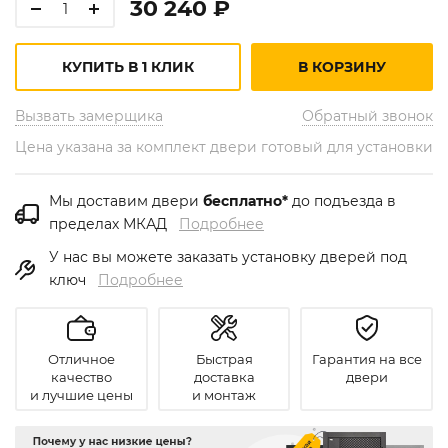
30 240 ₽
КУПИТЬ В 1 КЛИК
В КОРЗИНУ
Вызвать замерщика
Обратный звонок
Цена указана за комплект двери готовый для установки
Мы доставим двери
бесплатно*
до подъезда в
пределах МКАД
Подробнее
У нас вы можете заказать установку дверей под
ключ
Подробнее
Отличное
Быстрая
Гарантия на все
качество
доставка
двери
и лучшие цены
и монтаж