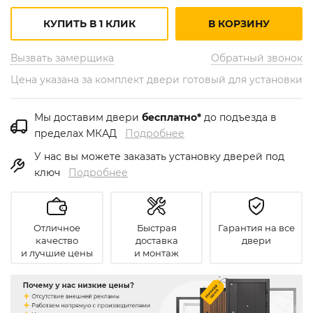
КУПИТЬ В 1 КЛИК
В КОРЗИНУ
Вызвать замерщика
Обратный звонок
Цена указана за комплект двери готовый для установки
Мы доставим двери
бесплатно*
до подъезда в
пределах МКАД
Подробнее
У нас вы можете заказать установку дверей под
ключ
Подробнее
Отличное
Быстрая
Гарантия на все
качество
доставка
двери
и лучшие цены
и монтаж