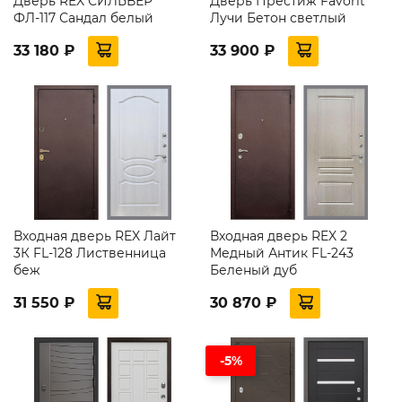
Дверь REX СИЛЬВЕР
Дверь Престиж Favorit
ФЛ-117 Сандал белый
Лучи Бетон светлый
33 180 ₽
33 900 ₽
Входная дверь REX Лайт
Входная дверь REX 2
3К FL-128 Лиственница
Медный Антик FL-243
беж
Беленый дуб
31 550 ₽
30 870 ₽
-5%