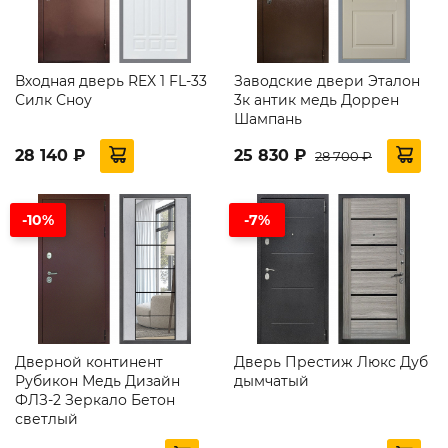
Входная дверь REX 1 FL-33
Заводские двери Эталон
Силк Сноу
3к антик медь Доррен
Шампань
28 140 ₽
25 830 ₽
28 700 ₽
-10%
-7%
Дверной континент
Дверь Престиж Люкс Дуб
Рубикон Медь Дизайн
дымчатый
ФЛЗ-2 Зеркало Бетон
светлый