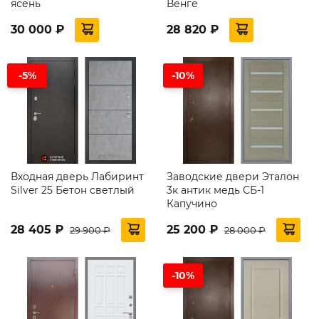
ясень
Венге
30 000 ₽
28 820 ₽
-5%
-10%
Входная дверь Лабиринт
Заводские двери Эталон
Silver 25 Бетон светлый
3к антик медь СБ-1
Капучино
28 405 ₽
25 200 ₽
29 900 ₽
28 000 ₽
-10%