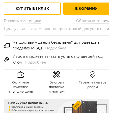
КУПИТЬ В 1 КЛИК
В КОРЗИНУ
Вызвать замерщика
Обратный звонок
Цена указана за комплект двери готовый для установки
Мы доставим двери
бесплатно*
до подъезда в
пределах МКАД
Подробнее
У нас вы можете заказать установку дверей под
ключ
Подробнее
Отличное
Быстрая
Гарантия на все
качество
доставка
двери
и лучшие цены
и монтаж