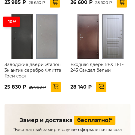
23 985 ₽
26 600 ₽
26 650 ₽
28 500 ₽
-10%
Заводские двери Эталон
Входная дверь REX 1 FL-
3к антик серебро Флитта
243 Сандал белый
Грей софт
25 830 ₽
28 140 ₽
28 700 ₽
Замер и доставка
бесплатно!*
*Бесплатный замер в случае оформления заказа