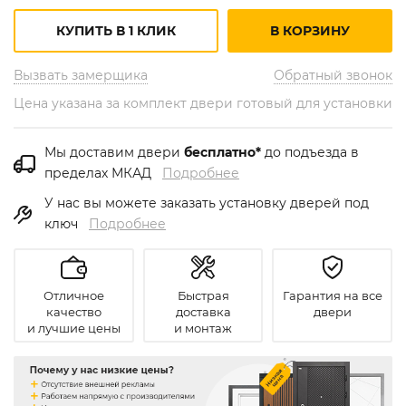
КУПИТЬ В 1 КЛИК
В КОРЗИНУ
Вызвать замерщика
Обратный звонок
Цена указана за комплект двери готовый для установки
Мы доставим двери
бесплатно*
до подъезда в
пределах МКАД
Подробнее
У нас вы можете заказать установку дверей под
ключ
Подробнее
Отличное
Быстрая
Гарантия на все
качество
доставка
двери
и лучшие цены
и монтаж