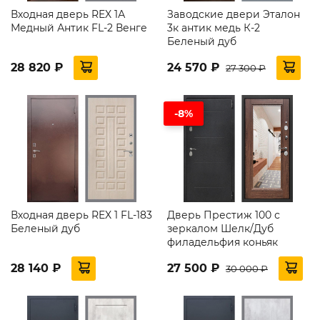
Входная дверь REX 1А
Заводские двери Эталон
Медный Антик FL-2 Венге
3к антик медь К-2
Беленый дуб
28 820 ₽
24 570 ₽
27 300 ₽
-8%
Входная дверь REX 1 FL-183
Дверь Престиж 100 с
Беленый дуб
зеркалом Шелк/Дуб
филадельфия коньяк
28 140 ₽
27 500 ₽
30 000 ₽