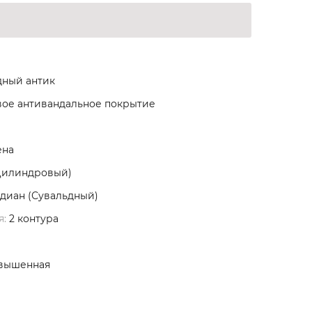
ный антик
ое антивандальное покрытие
ена
Цилиндровый)
диан (Сувальдный)
я:
2 контура
вышенная