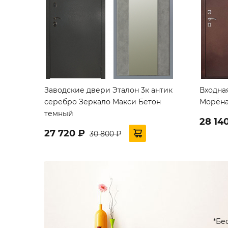
Заводские двери Эталон 3к антик
Входная
серебро Зеркало Макси Бетон
Морёна
темный
28 14
27 720 ₽
30 800 ₽
*Бе