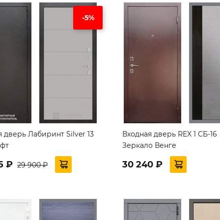
-5%
 дверь Лабиринт Silver 13
Входная дверь REX 1 СБ-16
офт
Зеркало Венге
5 ₽
30 240 ₽
29 900 ₽