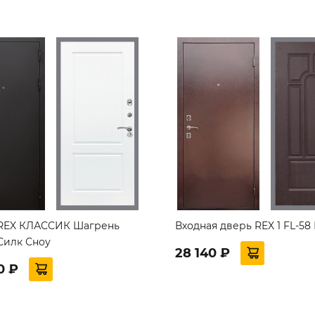
REX КЛАССИК Шагрень
Входная дверь REX 1 FL-58
Силк Сноу
28 140 ₽
0 ₽