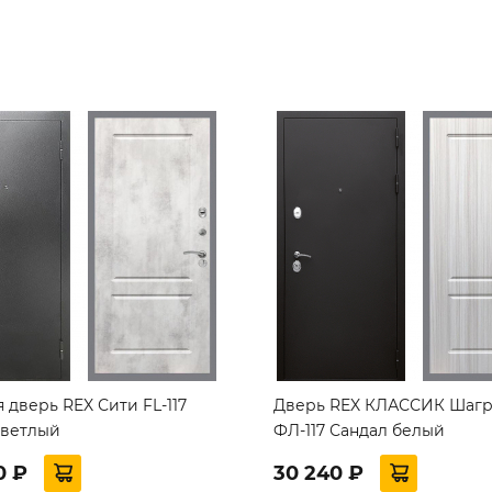
 дверь REX Сити FL-117
Дверь REX КЛАССИК Шагр
светлый
ФЛ-117 Сандал белый
0 ₽
30 240 ₽