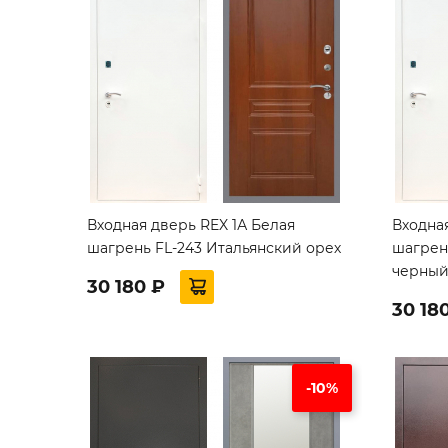
Входная дверь REX 1А Белая
Входная
шагрень FL-243 Итальянский орех
шагрен
черны
30 180 ₽
30 18
-10%