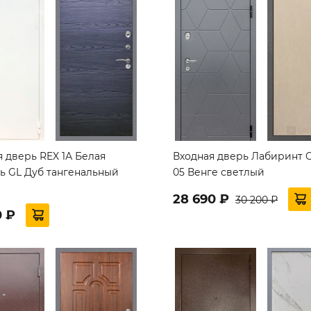
 дверь REX 1А Белая
Входная дверь Лабиринт 
ь GL Дуб тангенальный
05 Венге светлый
й
28 690 ₽
30 200 ₽
0 ₽