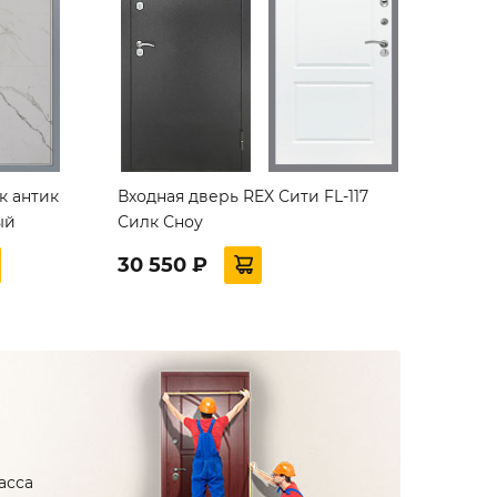
к антик
Входная дверь REX Сити FL-117
ый
Силк Сноу
30 550 ₽
асса