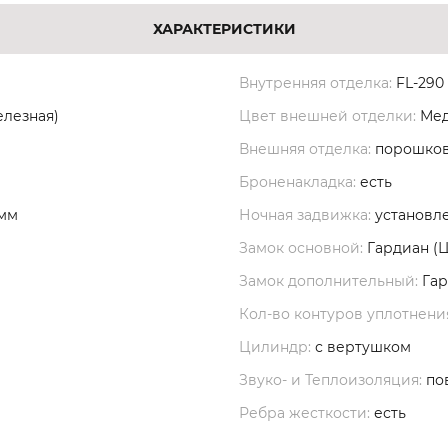
ХАРАКТЕРИСТИКИ
Внутренняя отделка:
FL-290
елезная)
Цвет внешней отделки:
Мед
Внешняя отделка:
порошков
Броненакладка:
есть
 мм
Ночная задвижка:
установл
Замок основной:
Гардиан (
Замок дополнительный:
Гар
Кол-во контуров уплотнени
Цилиндр:
с вертушком
Звуко- и Теплоизоляция:
по
Ребра жесткости:
есть