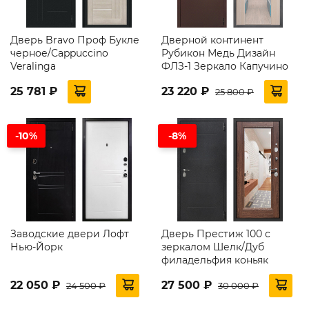
Дверь Bravo Проф Букле
Дверной континент
черное/Cappuccino
Рубикон Медь Дизайн
Veralinga
ФЛЗ-1 Зеркало Капучино
25 781 ₽
23 220 ₽
25 800 ₽
-10%
-8%
Заводские двери Лофт
Дверь Престиж 100 с
Нью‐Йорк
зеркалом Шелк/Дуб
филадельфия коньяк
22 050 ₽
27 500 ₽
24 500 ₽
30 000 ₽