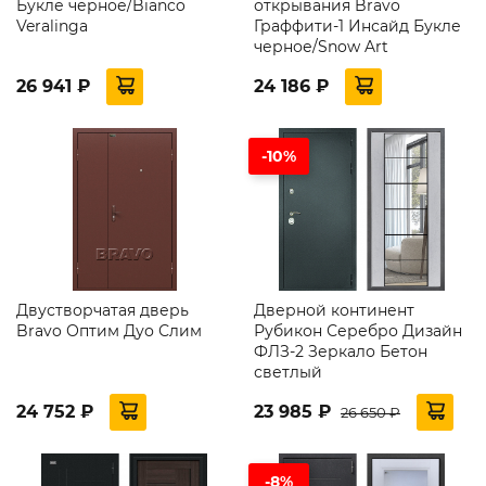
Букле черное/Bianco
открывания Bravo
Veralinga
Граффити-1 Инсайд Букле
черное/Snow Art
26 941 ₽
24 186 ₽
-10%
Двустворчатая дверь
Дверной континент
Bravo Оптим Дуо Слим
Рубикон Серебро Дизайн
ФЛЗ-2 Зеркало Бетон
светлый
24 752 ₽
23 985 ₽
26 650 ₽
-8%