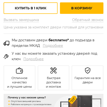
КУПИТЬ В 1 КЛИК
В КОРЗИНУ
Вызвать замерщика
Обратный звонок
Цена указана за комплект двери готовый для установки
Мы доставим двери
бесплатно*
до подъезда в
пределах МКАД
Подробнее
У нас вы можете заказать установку дверей под
ключ
Подробнее
Отличное
Быстрая
Гарантия на все
качество
доставка
двери
и лучшие цены
и монтаж