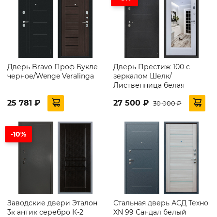
Дверь Bravo Проф Букле
Дверь Престиж 100 с
черное/Wenge Veralinga
зеркалом Шелк/
Лиственница белая
25 781 ₽
27 500 ₽
30 000 ₽
-10%
Заводские двери Эталон
Стальная дверь АСД Техно
3к антик серебро К-2
XN 99 Сандал белый