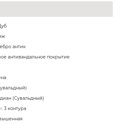
уб
иж
ебро антик
ое антивандальное покрытие
ена
Сувальдный)
диан (Сувальдный)
я:
3 контура
вышенная