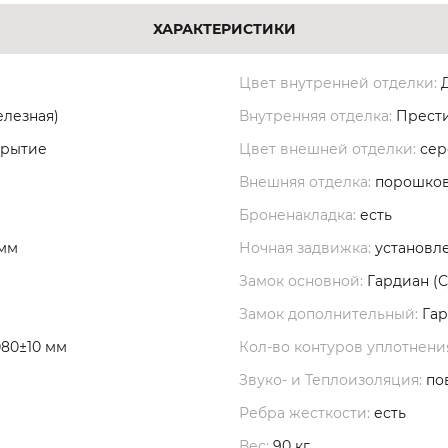
ХАРАКТЕРИСТИКИ
Цвет внутренней отделки:
Д
елезная)
Внутренняя отделка:
Прест
крытие
Цвет внешней отделки:
сер
Внешняя отделка:
порошков
Броненакладка:
есть
 мм
Ночная задвижка:
установл
Замок основной:
Гардиан (
Замок дополнительный:
Гар
080±10 мм
Кол-во контуров уплотнени
Звуко- и Теплоизоляция:
по
Ребра жесткости:
есть
Вес:
90 кг