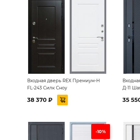
Входная дверь REX Премиум-Н
Входна
FL-243 Силк Сноу
Д-11 Ш
38 370 ₽
35 55
-10%