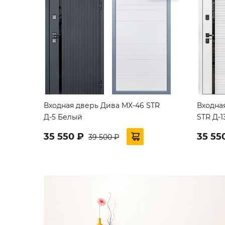
Входная дверь Дива МХ-46 STR
Входна
Д-5 Белый
STR Д-1
35 550 ₽
35 55
39 500 ₽