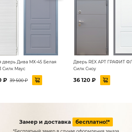
я дверь Дива МХ-45 Белая
Дверь REX АРТ ГРАФИТ ФЛ
3 Силк Маус
Силк Сноу
0 ₽
36 120 ₽
39 500 ₽
Замер и доставка
бесплатно!*
*Бесплатный замер в случае оформления заказа