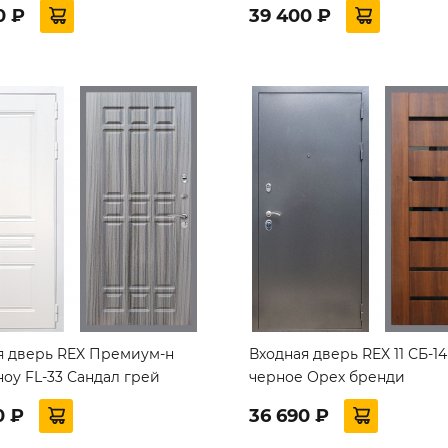
0 ₽
39 400 ₽
я дверь REX Премиум-н
Входная дверь REX 11 СБ-14
оу FL-33 Сандал грей
черное Орех бренди
0 ₽
36 690 ₽