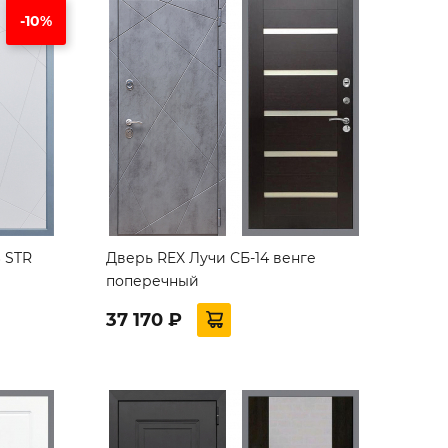
-10%
 STR
Дверь REX Лучи СБ-14 венге
поперечный
37 170 ₽