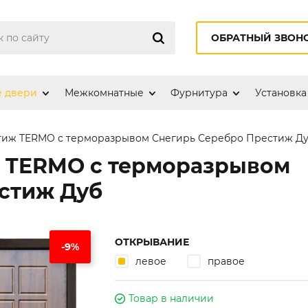
ОБРАТНЫЙ ЗВОН
е двери
Межкомнатные
Фурнитура
Установка
тиж TERMO с терморазрывом Снегирь Серебро Престиж Д
ж TERMO с терморазрывом
стиж Дуб
ОТКРЫВАНИЕ
-9%
левое
правое
Товар в наличии