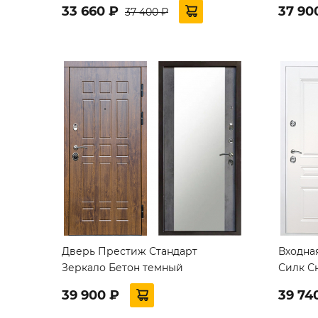
33 660 ₽
37 90
37 400 ₽
Дверь Престиж Стандарт
Входна
Зеркало Бетон темный
Силк Сн
39 900 ₽
39 74