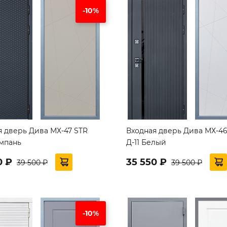
-10%
я дверь Дива МХ-47 STR
Входная дверь Дива МХ-46
ампань
Д-11 Белый
0 ₽
35 550 ₽
39 500 ₽
39 500 ₽
-10%