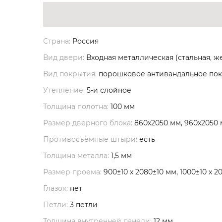
Страна:
Россия
Вид двери:
Входная металлическая (стальная, ж
Вид покрытия:
порошковое антивандальное по
Утепление:
5-и слойное
Толщина полотна:
100 мм
Размер дверного блока:
860х2050 мм, 960х2050
Противосъёмные штыри:
есть
Толщина металла:
1,5 мм
Размер проема:
900±10 х 2080±10 мм, 1000±10 х 2
Глазок:
нет
Петли:
3 петли
Толщина внутренней панели:
12 мм