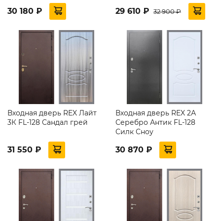
30 180 ₽
29 610 ₽
32 900 ₽
Входная дверь REX Лайт
Входная дверь REX 2А
3К FL-128 Сандал грей
Серебро Антик FL-128
Силк Сноу
31 550 ₽
30 870 ₽