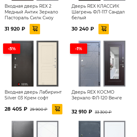
Входная дверь REX 2
Дверь REX КЛАССИК
Медный Антик Зеркало
Шагрень ФЛ-117 Сандал
Пастораль Силк Сноу
белый
31 920 ₽
30 240 ₽
-5%
-1%
Входная дверь Лабиринт
Дверь REX КОСМО
Silver 03 Крем софт
Зеркало ФЛ-120 Венге
28 405 ₽
29 900 ₽
32 910 ₽
33 300 ₽