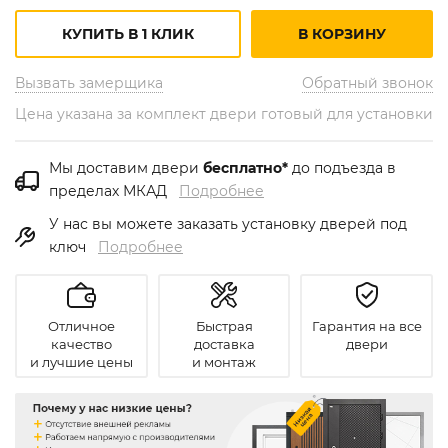
КУПИТЬ В 1 КЛИК
В КОРЗИНУ
Вызвать замерщика
Обратный звонок
Цена указана за комплект двери готовый для установки
Мы доставим двери
бесплатно*
до подъезда в
пределах МКАД
Подробнее
У нас вы можете заказать установку дверей под
ключ
Подробнее
Отличное
Быстрая
Гарантия на все
качество
доставка
двери
и лучшие цены
и монтаж