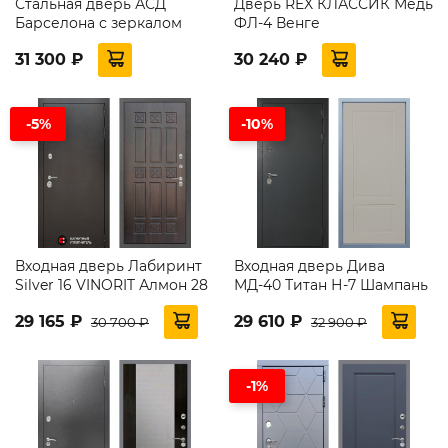
Стальная дверь АСД
Дверь REX КЛАССИК Медь
Барселона с зеркалом
ФЛ-4 Венге
31 300 ₽
30 240 ₽
-5%
-10%
Входная дверь Лабиринт
Входная дверь Дива
Silver 16 VINORIT Алмон 28
МД-40 Титан Н-7 Шампань
29 165 ₽
29 610 ₽
30 700 ₽
32 900 ₽
-1%