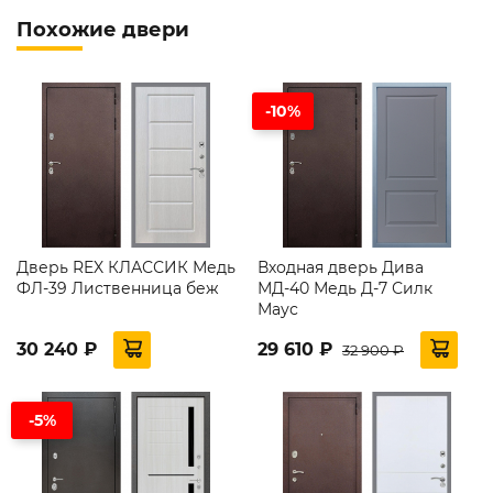
Похожие двери
-10%
Дверь REX КЛАССИК Медь
Входная дверь Дива
ФЛ-39 Лиственница беж
МД-40 Медь Д-7 Силк
Маус
30 240 ₽
29 610 ₽
32 900 ₽
-5%