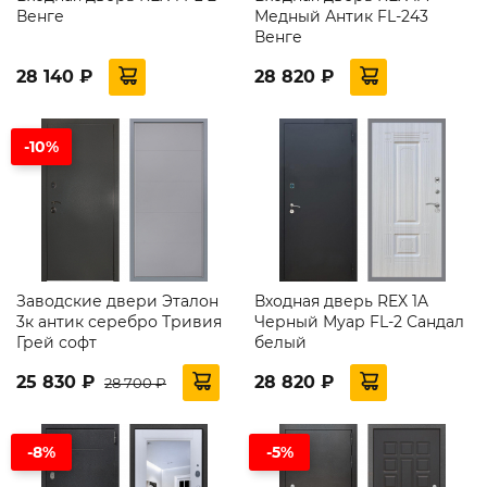
Венге
Медный Антик FL-243
Венге
28 140 ₽
28 820 ₽
-10%
Заводские двери Эталон
Входная дверь REX 1A
3к антик серебро Тривия
Черный Муар FL-2 Сандал
Грей софт
белый
25 830 ₽
28 820 ₽
28 700 ₽
-8%
-5%