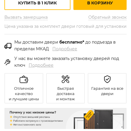
КУПИТЬ В 1 КЛИК
В КОРЗИНУ
Вызвать замерщика
Обратный звонок
Цена указана за комплект двери готовый для установки
Мы доставим двери
бесплатно*
до подъезда в
пределах МКАД
Подробнее
У нас вы можете заказать установку дверей под
ключ
Подробнее
Отличное
Быстрая
Гарантия на все
качество
доставка
двери
и лучшие цены
и монтаж