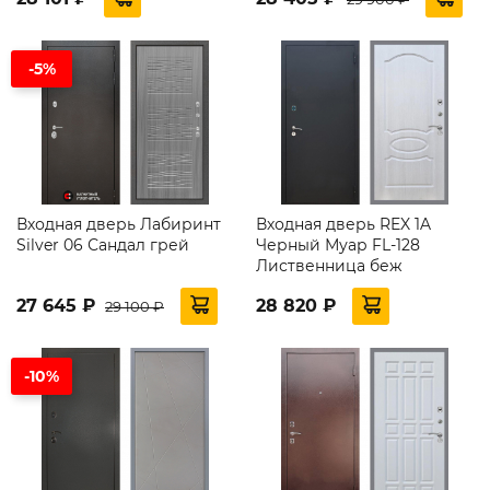
-5%
Входная дверь Лабиринт
Входная дверь REX 1A
Silver 06 Сандал грей
Черный Муар FL-128
Лиственница беж
27 645 ₽
28 820 ₽
29 100 ₽
-10%