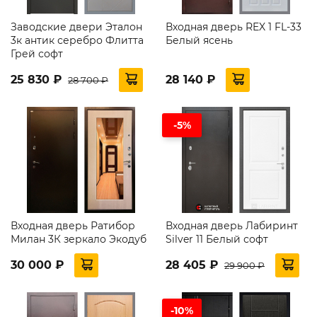
Заводские двери Эталон
Входная дверь REX 1 FL-33
3к антик серебро Флитта
Белый ясень
Грей софт
25 830 ₽
28 140 ₽
28 700 ₽
-5%
Входная дверь Ратибор
Входная дверь Лабиринт
Милан 3К зеркало Экодуб
Silver 11 Белый софт
30 000 ₽
28 405 ₽
29 900 ₽
-10%