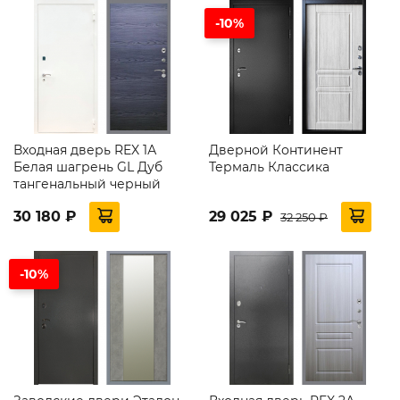
-10%
Входная дверь REX 1А
Дверной Континент
Белая шагрень GL Дуб
Термаль Классика
тангенальный черный
30 180 ₽
29 025 ₽
32 250 ₽
-10%