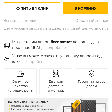
КУПИТЬ В 1 КЛИК
В КОРЗИНУ
Вызвать замерщика
Обратный звонок
Цена указана за комплект двери готовый для установки
Мы доставим двери
бесплатно*
до подъезда в
пределах МКАД
Подробнее
У нас вы можете заказать установку дверей под
ключ
Подробнее
Отличное
Быстрая
Гарантия на все
качество
доставка
двери
и лучшие цены
и монтаж