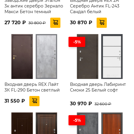
Заводские двери Эталон
Входная дверь REX 2А
3к антик серебро Зеркало
Серебро Антик FL-243
Макси Бетон темный
Сандал белый
27 720 ₽
30 870 ₽
30 800 ₽
-5%
Входная дверь REX Лайт
Входная дверь Лабиринт
3К FL-290 Бетон светлый
Смоки 25 Белый софт
31 550 ₽
30 970 ₽
32 600 ₽
-5%