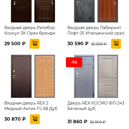
Входная дверь Ратибор
Входная дверь Лабиринт
Консул 3К Орех бренди
Лофт 05 Итальянский орех
29 500 ₽
30 590 ₽
32 200 ₽
-1%
Входная дверь REX 2
Дверь REX КОСМО ФЛ-243
Медный Антик FL-58 Дуб
Беленый дуб
30 870 ₽
31 860 ₽
32 300 ₽