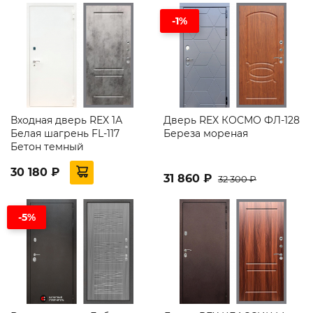
-1%
Входная дверь REX 1А
Дверь REX КОСМО ФЛ-128
Белая шагрень FL-117
Береза мореная
Бетон темный
30 180 ₽
31 860 ₽
32 300 ₽
-5%