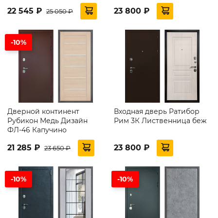
22 545 ₽
23 800 ₽
25 050 ₽
-10%
Дверной континент
Входная дверь Ратибор
Рубикон Медь Дизайн
Рим 3К Лиственница беж
ФЛ-46 Капучино
21 285 ₽
23 800 ₽
23 650 ₽
-10%
-10%