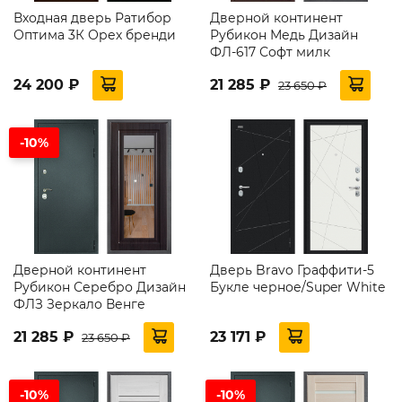
Входная дверь Ратибор
Дверной континент
Оптима 3К Орех бренди
Рубикон Медь Дизайн
ФЛ-617 Софт милк
24 200 ₽
21 285 ₽
23 650 ₽
-10%
Дверной континент
Дверь Bravo Граффити-5
Рубикон Серебро Дизайн
Букле черное/Super White
ФЛЗ Зеркало Венге
21 285 ₽
23 171 ₽
23 650 ₽
-10%
-10%