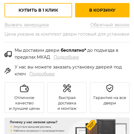
КУПИТЬ В 1 КЛИК
В КОРЗИНУ
Вызвать замерщика
Обратный звонок
Цена указана за комплект двери готовый для установки
Мы доставим двери
бесплатно*
до подъезда в
пределах МКАД
Подробнее
У нас вы можете заказать установку дверей под
ключ
Подробнее
Отличное
Быстрая
Гарантия на все
качество
доставка
двери
и лучшие цены
и монтаж