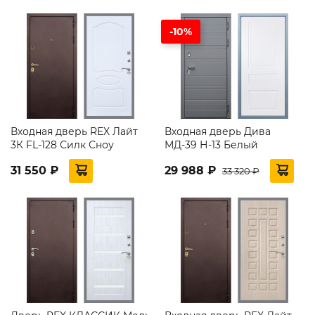
-10%
Входная дверь REX Лайт
Входная дверь Дива
3К FL-128 Силк Сноу
МД-39 Н-13 Белый
31 550 ₽
29 988 ₽
33 320 ₽