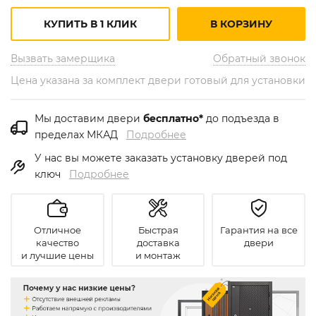
КУПИТЬ В 1 КЛИК
В КОРЗИНУ
Вызвать замерщика
Обратный звонок
Цена указана за комплект двери готовый для установки
Мы доставим двери
бесплатно*
до подъезда в
пределах МКАД
Подробнее
У нас вы можете заказать установку дверей под
ключ
Подробнее
Отличное
Быстрая
Гарантия на все
качество
доставка
двери
и лучшие цены
и монтаж